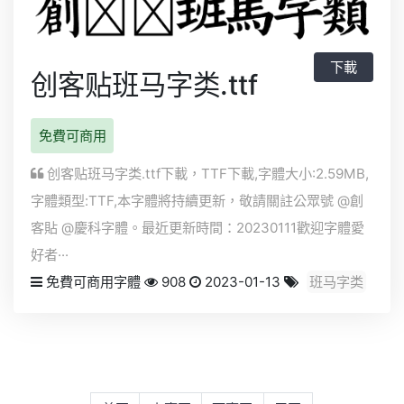
下載
创客贴班马字类.ttf
免費可商用
创客贴班马字类.ttf下載，
TTF
下載,字體大小:2.59MB,
字體類型:
TTF
,本字體將持續更新，敬請關註公眾號 @創
客貼 @慶科字體。最近更新時間：20230111歡迎字體愛
好者···
免費可商用字體
908
2023-01-13
班马字类