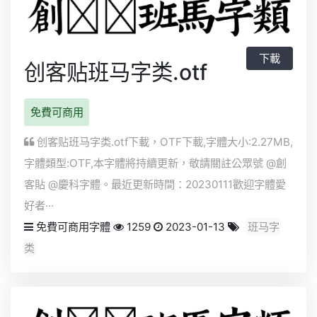
下載
创客贴班马字类.otf
免費可商用
创客贴班马字类.otf下載，
OTF
下載,字體大小:2.27MB,
字體類型:
OTF
,本字體將持續更新，敬請關註公眾號 @創
客貼 @慶科字體。最近更新時間：20230111歡迎字體愛
好者···
免費可商用字體
1259
2023-01-13
班马字
类