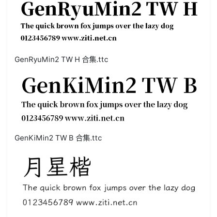
GenRyuMin2 TW H 合集.ttc
GenKiMin2 TW B 合集.ttc