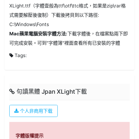
XLight.ttf（字體壹般為ttf\otf\ttc格式，如果是zip\rar格
式需要解壓後復制）下載後拷貝到以下路徑:
C:\Windows\Fonts
Mac蘋果電腦安裝字體方法:
下載字體後，在檔案點兩下即
可完成安裝。可到"字體簿"裡面查看所有已安裝的字體
Tags:
句讀黑體 Jpan XLight下載
个人非商用下载
字體版權提示