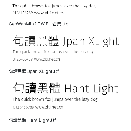
GenWanMin2 TW EL 合集.ttc
句讀黑體 Jpan XLight.ttf
句讀黑體 Hant Light.ttf