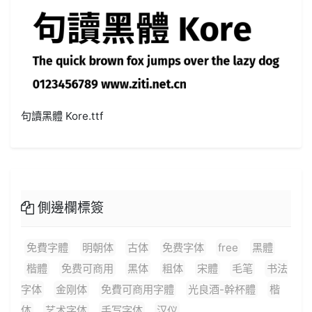
句讀黑體 Kore.ttf
側邊欄標簽
免費字體
明朝体
古体
免费字体
free
黑體
楷體
免费可商用
黑体
粗体
宋體
毛笔
书法
字体
金刚体
免費可商用字體
光良酒-幹杯體
楷
体
艺术字体
手写字体
汉仪