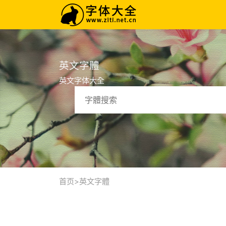
英文字體
英文字体大全
首页
>
英文字體