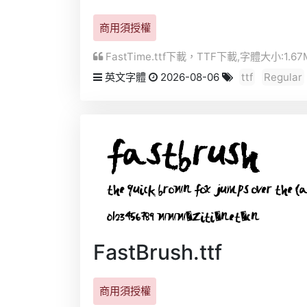
商用須授權
FastTime.ttf下載，
TTF
下載,字體大小:1.67
英文字體
2026-08-06
ttf
Regular
FastBrush.ttf
商用須授權