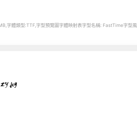
MB,字體類型:
TTF
,字型預覽圖字體映射表字型名稱: FastTime字型風格: R