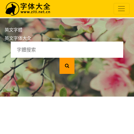
英文字體
英文字体大全