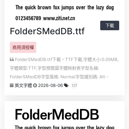
下載
FolderSMedDB.ttf
商用須授權
FolderSMedDB.ttf下載，
TTF
下載,字體大小:0.05MB,
字體類型:
TTF
,字型預覽圖字體映射表字型名稱:
FolderSMedDB字型風格: Normal字型識別碼: Alt···
英文字體
2026-08-06
ttf