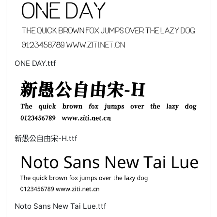
ONE DAY.ttf
新愚公自由宋-H.ttf
Noto Sans New Tai Lue.ttf