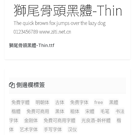
獅尾骨頭黑體-Thin.ttf
側邊欄標簽
免費字體
明朝体
古体
免费字体
free
黑體
楷體
免费可商用
黑体
粗体
宋體
毛笔
书法
字体
金刚体
免費可商用字體
光良酒-幹杯體
楷
体
艺术字体
手写字体
汉仪