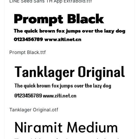
LINE Seed Sans TH App ExtraBold.ttf
Prompt Black.ttf
Tanklager Original.otf