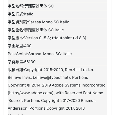
字型名稱:等距更纱黑体 SC
字型樣式:Italic
字型識別碼:Sarasa Mono SC Italic
字型全名:等距更纱黑体 SC Italic
字型版本:Version 0.15.3; ttfautohint (v1.8.3)
字重類型:400
PostScript:Sarasa-Mono-SC-Italic
字符數量:56130
版權資訊:Copyright 2015-2020, Renzhi Li (a.k.a.
Belleve Invis, belleve@typeof.net). Portions
Copyright © 2014-2019 Adobe Systems Incorporated
(http://www.adobe.com/), with Reserved Font Name
'Source'. Portions Copyright 2017-2020 Rasmus
Andersson. Portions Copyright 2017, 2018