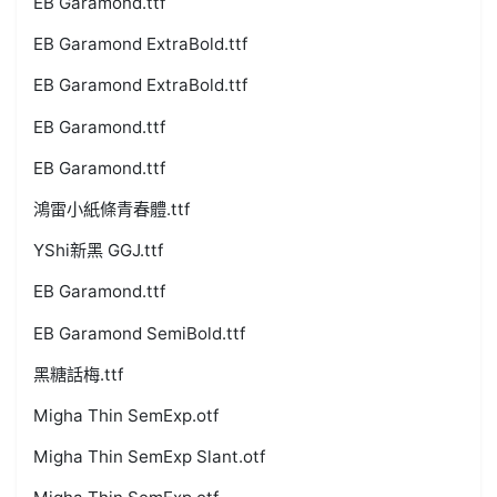
EB Garamond.ttf
EB Garamond ExtraBold.ttf
EB Garamond ExtraBold.ttf
EB Garamond.ttf
EB Garamond.ttf
鴻雷小紙條青春體.ttf
YShi新黑 GGJ.ttf
EB Garamond.ttf
EB Garamond SemiBold.ttf
黑糖話梅.ttf
Migha Thin SemExp.otf
Migha Thin SemExp Slant.otf