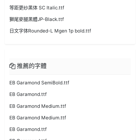
等距更纱黑体 SC Italic.ttf
獅尾麥腿黑體JP-Black.ttf
日文字体Rounded-L Mgen 1p bold.ttf
推薦的字體
EB Garamond SemiBold.ttf
EB Garamond.ttf
EB Garamond Medium.ttf
EB Garamond Medium.ttf
EB Garamond.ttf