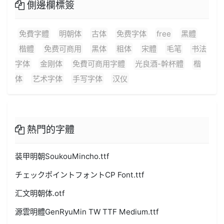
側邊欄標簽
免費字體
明朝体
古体
免费字体
free
黑體
楷體
免费可商用
黑体
粗体
宋體
毛笔
书法
字体
金刚体
免費可商用字體
光良酒-幹杯體
楷
体
艺术字体
手写字体
汉仪
熱門的字體
装甲明朝SoukouMincho.ttf
チェックポイントフォントCP Font.ttf
汇文明朝体.otf
源雲明體GenRyuMin TW TTF Medium.ttf