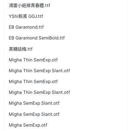
鴻雷小紙條青春體.ttf
YShi新黑 GGJ.ttf
EB Garamond.ttf
EB Garamond SemiBold.ttf
黑糖話梅.ttf
Migha Thin SemExp.otf
Migha Thin SemExp Slant.otf
Migha Thin SemExp.otf
Migha Thin SemExp Slant.otf
Migha SemExp Slant.otf
Migha SemExp Slant.otf
Migha SemExp.otf