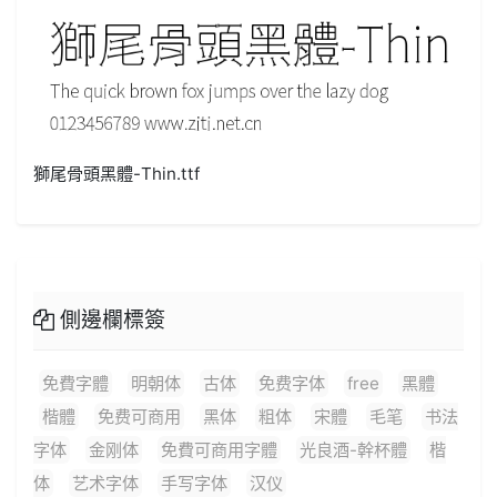
獅尾骨頭黑體-Thin.ttf
側邊欄標簽
免費字體
明朝体
古体
免费字体
free
黑體
楷體
免费可商用
黑体
粗体
宋體
毛笔
书法
字体
金刚体
免費可商用字體
光良酒-幹杯體
楷
体
艺术字体
手写字体
汉仪