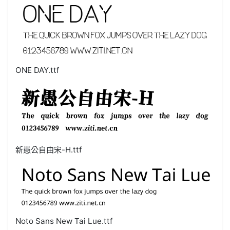
ONE DAY.ttf
新愚公自由宋-H.ttf
Noto Sans New Tai Lue.ttf