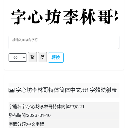
轉換
字心坊李林哥特体简体中文.ttf 字體映射表
字體名字:字心坊李林哥特体简体中文.ttf
發布時間:2023-01-10
字體分類:中文字體