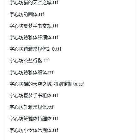
字心坊猫的天空之城.ttf
字心坊韵圆体.ttf
字心坊夏梦手书常规.ttf
字心坊诗雅体纤细体.ttf
字心坊诗雅常规体2-0.ttf
字心坊茶盐行楷.ttf
字心坊诗雅体细体.ttf
字心坊猫的天空之城-特别定制版.ttf
字心坊夏梦手书粗体.ttf
字心坊轩雅常规体.ttf
字心坊轩雅体特细体.ttf
字心坊小令体常规体.ttf