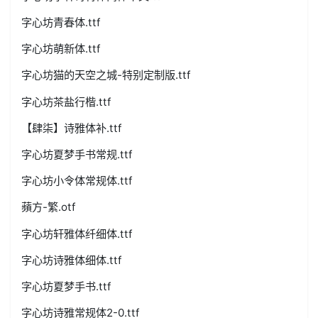
字心坊青春体.ttf
字心坊萌新体.ttf
字心坊猫的天空之城-特别定制版.ttf
字心坊茶盐行楷.ttf
【肆柒】诗雅体补.ttf
字心坊夏梦手书常规.ttf
字心坊小令体常规体.ttf
蘋方-繁.otf
字心坊轩雅体纤细体.ttf
字心坊诗雅体细体.ttf
字心坊夏梦手书.ttf
字心坊诗雅常规体2-0.ttf