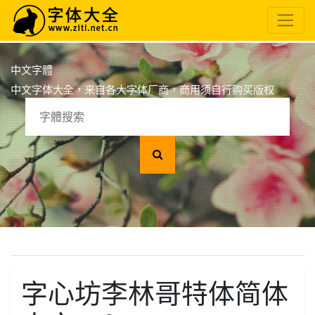
中文字體
中文字体大全，来自各大字体厂商，商用须自行购买版权
字心坊李林哥特体简体