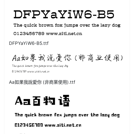
DFPYaYiW6-B5.ttf
Aa如果我說愛你 (非商業使用).ttf