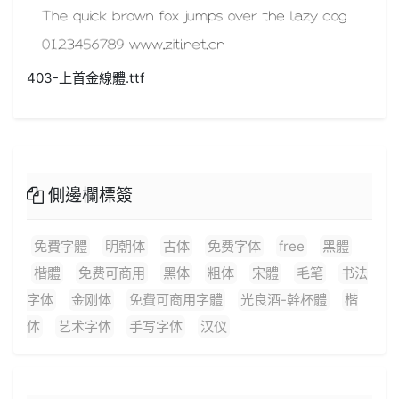
403-上首金線體.ttf
側邊欄標簽
免費字體
明朝体
古体
免费字体
free
黑體
楷體
免费可商用
黑体
粗体
宋體
毛笔
书法
字体
金刚体
免費可商用字體
光良酒-幹杯體
楷
体
艺术字体
手写字体
汉仪