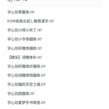
字心坊青春体.ttf
KSW栄泉お試し教育漢字.ttf
字心坊小呀小布丁.ttf
字心坊小令体细体.ttf
字心坊轩雅体细体.ttf
【肆柒】诗雅体补.ttf
字心坊轩雅体纤细体.ttf
字心坊诗雅体特细体.ttf
字心坊猫的天空之城.ttf
字心坊韵圆体.ttf
字心坊夏梦手书常规.ttf