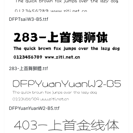
DFPTsaiW3-B5.ttf
283-上首舞獅體.ttf
DFPYuanYuanW2-B5.ttf