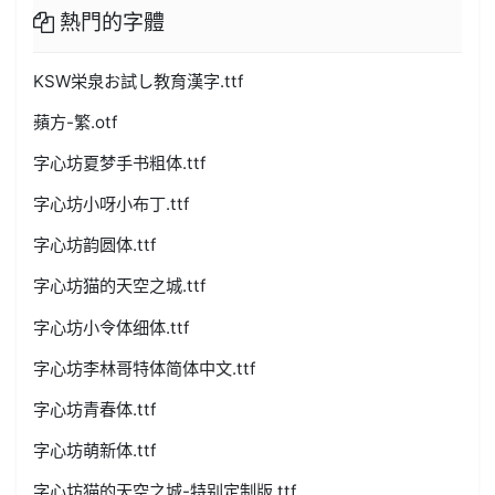
熱門的字體
KSW栄泉お試し教育漢字.ttf
蘋方-繁.otf
字心坊夏梦手书粗体.ttf
字心坊小呀小布丁.ttf
字心坊韵圆体.ttf
字心坊猫的天空之城.ttf
字心坊小令体细体.ttf
字心坊李林哥特体简体中文.ttf
字心坊青春体.ttf
字心坊萌新体.ttf
字心坊猫的天空之城-特别定制版.ttf