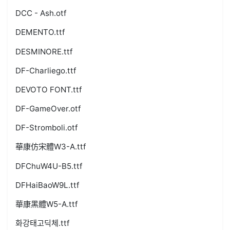
DCC - Ash.otf
DEMENTO.ttf
DESMINORE.ttf
DF-Charliego.ttf
DEVOTO FONT.ttf
DF-GameOver.otf
DF-Stromboli.otf
華康仿宋體W3-A.ttf
DFChuW4U-B5.ttf
DFHaiBaoW9L.ttf
華康黑體W5-A.ttf
화강태고딕체.ttf