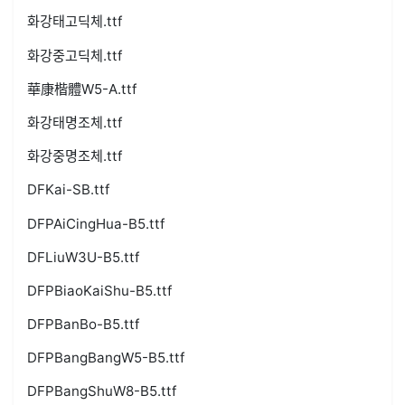
화강태고딕체.ttf
화강중고딕체.ttf
華康楷體W5-A.ttf
화강태명조체.ttf
화강중명조체.ttf
DFKai-SB.ttf
DFPAiCingHua-B5.ttf
DFLiuW3U-B5.ttf
DFPBiaoKaiShu-B5.ttf
DFPBanBo-B5.ttf
DFPBangBangW5-B5.ttf
DFPBangShuW8-B5.ttf