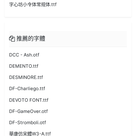
字心坊小令体常规体.ttf
推薦的字體
DCC - Ash.otf
DEMENTO.ttf
DESMINORE.ttf
DF-Charliego.ttf
DEVOTO FONT.ttf
DF-GameOver.otf
DF-Stromboli.otf
華康仿宋體W3-A.ttf