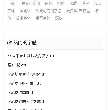
楷體
免费可商用
黑体
粗体
宋體
毛笔
书法
字体
金刚体
免費可商用字體
光良酒-幹杯體
楷
体
艺术字体
手写字体
汉仪
熱門的字體
KSW栄泉お試し教育漢字.ttf
蘋方-繁.otf
字心坊夏梦手书粗体.ttf
字心坊小呀小布丁.ttf
字心坊韵圆体.ttf
字心坊猫的天空之城.ttf