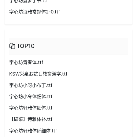
字心坊夏梦手书.ttf
字心坊诗雅常规体2-0.ttf
TOP10
字心坊青春体.ttf
KSW栄泉お試し教育漢字.ttf
字心坊小呀小布丁.ttf
字心坊小令体细体.ttf
字心坊轩雅体细体.ttf
【肆柒】诗雅体补.ttf
字心坊轩雅体纤细体.ttf