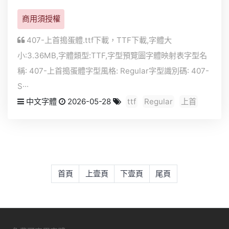
商用須授權
407-上首搗蛋體.ttf下載，
TTF
下載,字體大
小:3.36MB,字體類型:
TTF
,字型預覽圖字體映射表字型名
稱: 407-上首搗蛋體字型風格: Regular字型識別碼: 407-
S···
中文字體
2026-05-28
ttf
Regular
上首
首頁
上壹頁
下壹頁
尾頁