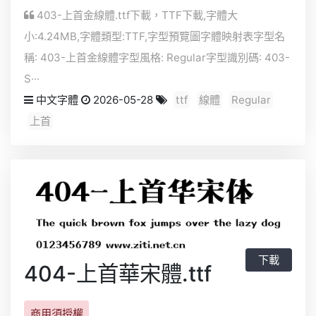
403-上首金線體.ttf下載，
TTF
下載,字體大
小:4.24MB,字體類型:
TTF
,字型預覽圖字體映射表字型名
稱: 403-上首金線體字型風格: Regular字型識別碼: 403-
S···
中文字體
2026-05-28
ttf
線體
Regular
上首
下載
404-上首華宋體.ttf
商用須授權