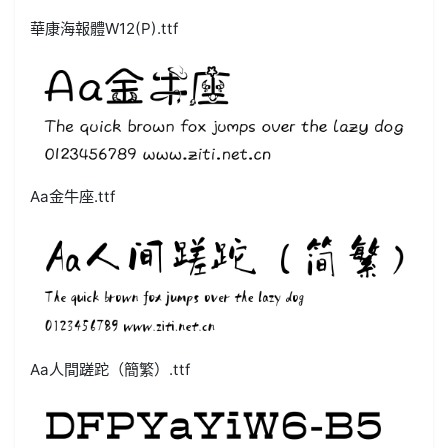
華康海報體W12(P).ttf
Aa金牛座.ttf
Aa人間蹉跎（簡繁）.ttf