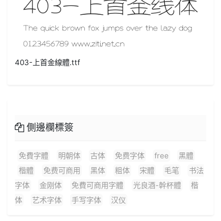
403-上首金線體.ttf
側邊欄標簽
免費字體
明朝体
古体
免费字体
free
黑體
楷體
免费可商用
黑体
粗体
宋體
毛笔
书法
字体
金刚体
免費可商用字體
光良酒-幹杯體
楷
体
艺术字体
手写字体
汉仪