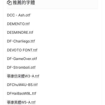
推薦的字體
DCC - Ash.otf
DEMENTO.ttf
DESMINORE.ttf
DF-Charliego.ttf
DEVOTO FONT.ttf
DF-GameOver.otf
DF-Stromboli.otf
華康仿宋體W3-A.ttf
DFChuW4U-B5.ttf
DFHaiBaoW9L.ttf
華康黑體W5-A.ttf