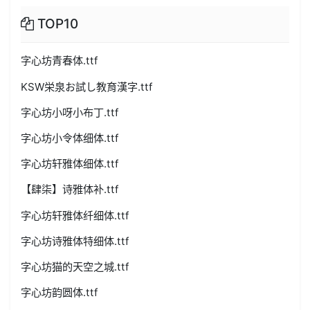
TOP10
字心坊青春体.ttf
KSW栄泉お試し教育漢字.ttf
字心坊小呀小布丁.ttf
字心坊小令体细体.ttf
字心坊轩雅体细体.ttf
【肆柒】诗雅体补.ttf
字心坊轩雅体纤细体.ttf
字心坊诗雅体特细体.ttf
字心坊猫的天空之城.ttf
字心坊韵圆体.ttf