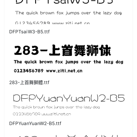
DFPTsaiW3-B5.ttf
283-上首舞獅體.ttf
DFPYuanYuanW2-B5.ttf