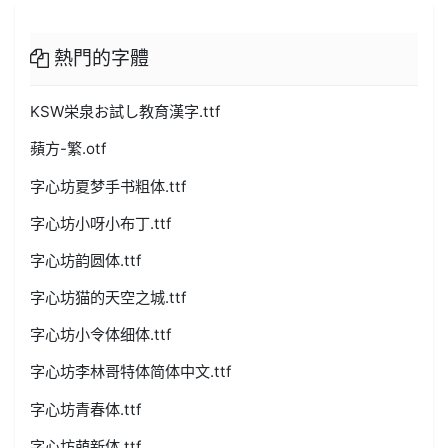
熱門的字體
KSW栄泉お試し教育漢字.ttf
蘋方-繁.otf
字心坊夏梦手书粗体.ttf
字心坊小呀小布丁.ttf
字心坊韵圆体.ttf
字心坊猫的天空之城.ttf
字心坊小令体细体.ttf
字心坊李林哥特体简体中文.ttf
字心坊青春体.ttf
字心坊萌新体.ttf