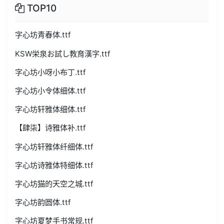
TOP10
字心坊青春体.ttf
KSW栄泉お試し教育漢字.ttf
字心坊小呀小布丁.ttf
字心坊小令体细体.ttf
字心坊轩雅体细体.ttf
【肆柒】诗雅体补.ttf
字心坊轩雅体纤细体.ttf
字心坊诗雅体特细体.ttf
字心坊猫的天空之城.ttf
字心坊韵圆体.ttf
字心坊夏梦手书常规.ttf