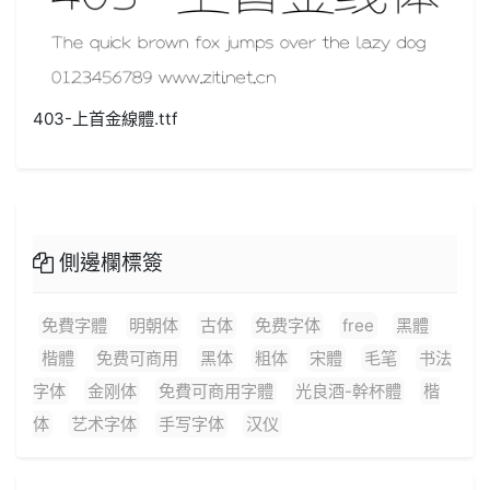
403-上首金線體.ttf
側邊欄標簽
免費字體
明朝体
古体
免费字体
free
黑體
楷體
免费可商用
黑体
粗体
宋體
毛笔
书法
字体
金刚体
免費可商用字體
光良酒-幹杯體
楷
体
艺术字体
手写字体
汉仪