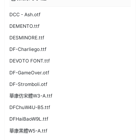
DCC - Ash.otf
DEMENTO.ttf
DESMINORE.ttf
DF-Charliego.ttf
DEVOTO FONT.ttf
DF-GameOver.otf
DF-Stromboli.otf
華康仿宋體W3-A.ttf
DFChuW4U-B5.ttf
DFHaiBaoW9L.ttf
華康黑體W5-A.ttf