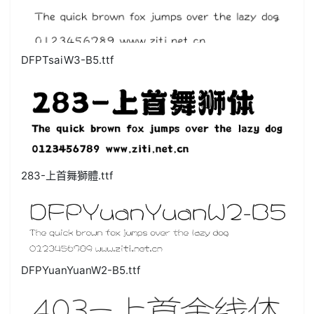
DFPTsaiW3-B5.ttf
283-上首舞獅體.ttf
DFPYuanYuanW2-B5.ttf