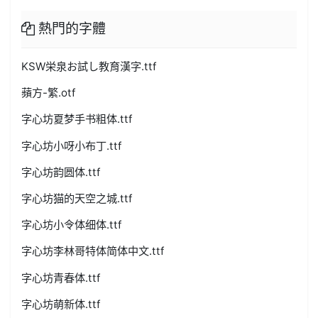
熱門的字體
KSW栄泉お試し教育漢字.ttf
蘋方-繁.otf
字心坊夏梦手书粗体.ttf
字心坊小呀小布丁.ttf
字心坊韵圆体.ttf
字心坊猫的天空之城.ttf
字心坊小令体细体.ttf
字心坊李林哥特体简体中文.ttf
字心坊青春体.ttf
字心坊萌新体.ttf