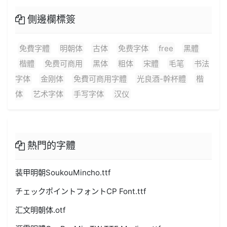
側邊欄標簽
免費字體
明朝体
古体
免费字体
free
黑體
楷體
免费可商用
黑体
粗体
宋體
毛笔
书法
字体
金刚体
免費可商用字體
光良酒-幹杯體
楷
体
艺术字体
手写字体
汉仪
熱門的字體
装甲明朝SoukouMincho.ttf
チェックポイントフォントCP Font.ttf
汇文明朝体.otf