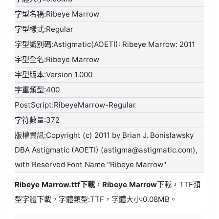
字型名稱:Ribeye Marrow
字型樣式:Regular
字型識別碼:Astigmatic(AOETI): Ribeye Marrow: 2011
字型全名:Ribeye Marrow
字型版本:Version 1.000
字重類型:400
PostScript:RibeyeMarrow-Regular
字符數量:372
版權資訊:Copyright (c) 2011 by Brian J. Bonislawsky
DBA Astigmatic (AOETI) (astigma@astigmatic.com),
with Reserved Font Name "Ribeye Marrow"
Ribeye Marrow.ttf
下載
，
Ribeye Marrow
下載，
TTF類
型
字體下載，字體類型:
TTF
，字體大小:0.08MB。