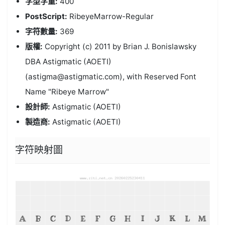
字型字重:
400
PostScript:
RibeyeMarrow-Regular
字符數量:
369
版權:
Copyright (c) 2011 by Brian J. Bonislawsky
DBA Astigmatic (AOETI)
(astigma@astigmatic.com), with Reserved Font
Name "Ribeye Marrow"
設計師:
Astigmatic (AOETI)
製造商:
Astigmatic (AOETI)
字符映射圖