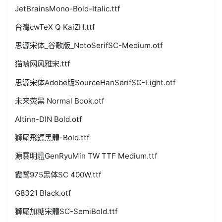
JetBrainsMono-Bold-Italic.ttf
台灣cwTeX Q KaiZH.ttf
思源宋体_谷歌版_NotoSerifSC-Medium.otf
猫啃网风雅宋.ttf
思源宋体Adobe版SourceHanSerifSC-Light.otf
未来荧黑 Normal Book.otf
Altinn-DIN Bold.otf
獅尾飛鏢黑體-Bold.ttf
源雲明體GenRyuMin TW TTF Medium.ttf
霞鹜975黑体SC 400W.ttf
G8321 Black.otf
獅尾加糖宋體SC-SemiBold.ttf