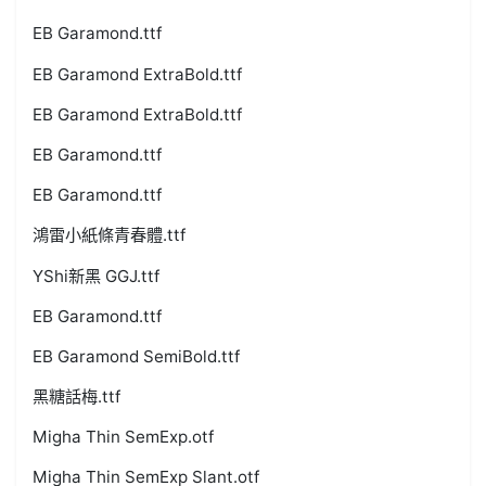
EB Garamond.ttf
EB Garamond ExtraBold.ttf
EB Garamond ExtraBold.ttf
EB Garamond.ttf
EB Garamond.ttf
鴻雷小紙條青春體.ttf
YShi新黑 GGJ.ttf
EB Garamond.ttf
EB Garamond SemiBold.ttf
黑糖話梅.ttf
Migha Thin SemExp.otf
Migha Thin SemExp Slant.otf