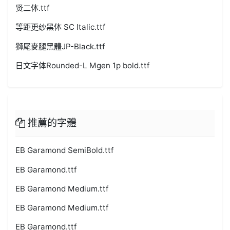
贤二体.ttf
等距更纱黑体 SC Italic.ttf
獅尾麥腿黑體JP-Black.ttf
日文字体Rounded-L Mgen 1p bold.ttf
推薦的字體
EB Garamond SemiBold.ttf
EB Garamond.ttf
EB Garamond Medium.ttf
EB Garamond Medium.ttf
EB Garamond.ttf