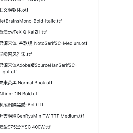
汇文明朝体.otf
JetBrainsMono-Bold-Italic.ttf
台灣cwTeX Q KaiZH.ttf
思源宋体_谷歌版_NotoSerifSC-Medium.otf
猫啃网风雅宋.ttf
思源宋体Adobe版SourceHanSerifSC-
Light.otf
未来荧黑 Normal Book.otf
Altinn-DIN Bold.otf
獅尾飛鏢黑體-Bold.ttf
源雲明體GenRyuMin TW TTF Medium.ttf
霞鹜975黑体SC 400W.ttf