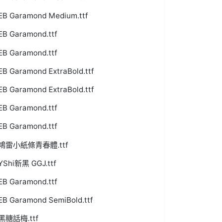
EB Garamond Medium.ttf
EB Garamond.ttf
EB Garamond.ttf
EB Garamond ExtraBold.ttf
EB Garamond ExtraBold.ttf
EB Garamond.ttf
EB Garamond.ttf
鴻雷小紙條青春體.ttf
YShi新黑 GGJ.ttf
EB Garamond.ttf
EB Garamond SemiBold.ttf
黑糖話梅.ttf