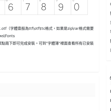
ht.otf（字體壹般為ttf\otf\ttc格式，如果是zip\rar格式需要
\Fonts
案點兩下即可完成安裝。可到"字體簿"裡面查看所有已安裝