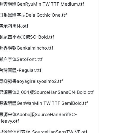
源雲明體GenRyuMin TW TTF Medium.ttf
日系黑體字型Dela Gothic One.ttf
演示斜黑体.otf
獅尾四季春加糖SC-Bold.ttf
源界明朝Genkaimincho.ttf
濑户字体SetoFont.ttf
台灣圓體-Regular.ttf
青柳隷書aoyagireisyosimo2.ttf
思源黑体2_004版SourceHanSansCN-Bold.otf
源雲明體GenWanMin TW TTF SemiBold.ttf
思源宋体Adobe版SourceHanSerifSC-
Heavy.otf
思源黑体可变版_SourceHanSansTW-VF.otf