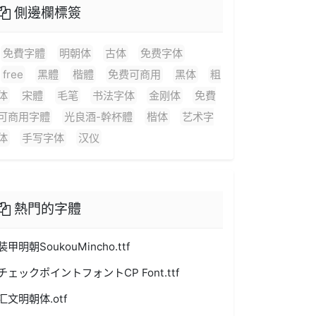
側邊欄標簽
免費字體
明朝体
古体
免费字体
free
黑體
楷體
免费可商用
黑体
粗
体
宋體
毛笔
书法字体
金刚体
免費
可商用字體
光良酒-幹杯體
楷体
艺术字
体
手写字体
汉仪
熱門的字體
装甲明朝SoukouMincho.ttf
チェックポイントフォントCP Font.ttf
汇文明朝体.otf