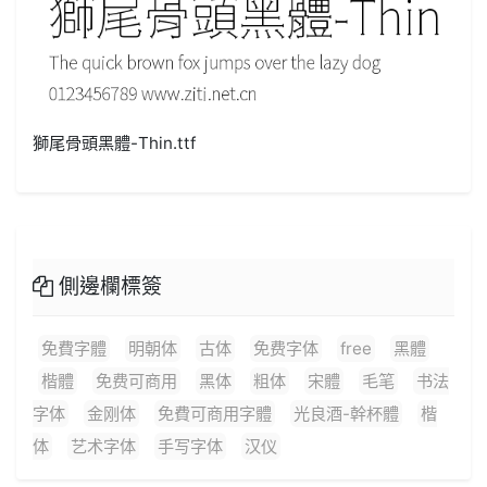
獅尾骨頭黑體-Thin.ttf
側邊欄標簽
免費字體
明朝体
古体
免费字体
free
黑體
楷體
免费可商用
黑体
粗体
宋體
毛笔
书法
字体
金刚体
免費可商用字體
光良酒-幹杯體
楷
体
艺术字体
手写字体
汉仪