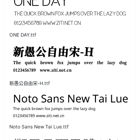
ONE DAY.ttf
新愚公自由宋-H.ttf
Noto Sans New Tai Lue.ttf