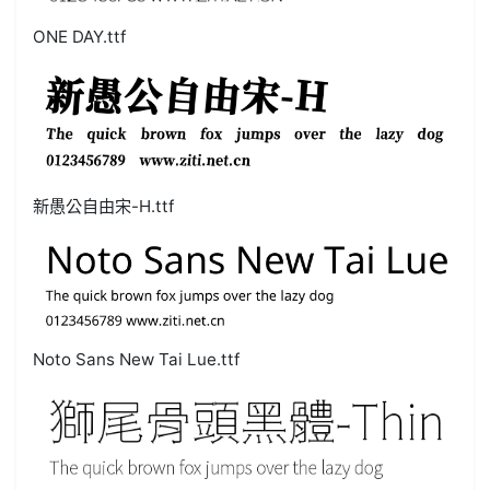
ONE DAY.ttf
新愚公自由宋-H.ttf
Noto Sans New Tai Lue.ttf