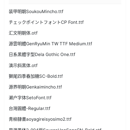
装甲明朝SoukouMincho.ttf
チェックポイントフォントCP Font.ttf
汇文明朝体.otf
源雲明體GenRyuMin TW TTF Medium.ttf
日系黑體字型Dela Gothic One.ttf
演示斜黑体.otf
獅尾四季春加糖SC-Bold.ttf
源界明朝Genkaimincho.ttf
濑户字体SetoFont.ttf
台灣圓體-Regular.ttf
青柳隷書aoyagireisyosimo2.ttf