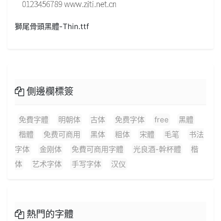
獅尾骨頭黑體-Thin.ttf
側邊欄標簽
免費字體
明朝体
古体
免费字体
free
黑體
楷體
免费可商用
黑体
粗体
宋體
毛笔
书法
字体
金刚体
免費可商用字體
光良酒-幹杯體
楷
体
艺术字体
手写字体
汉仪
熱門的字體