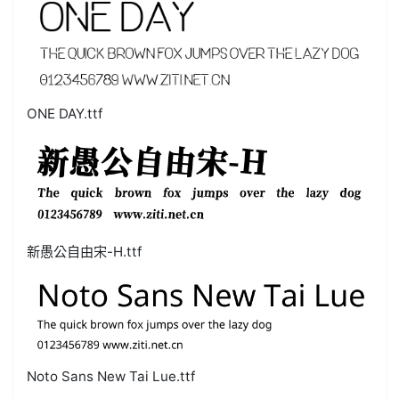
ONE DAY.ttf
新愚公自由宋-H.ttf
Noto Sans New Tai Lue.ttf