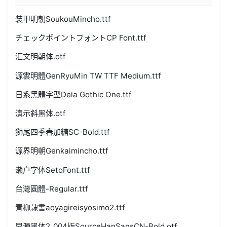
装甲明朝SoukouMincho.ttf
チェックポイントフォントCP Font.ttf
汇文明朝体.otf
源雲明體GenRyuMin TW TTF Medium.ttf
日系黑體字型Dela Gothic One.ttf
演示斜黑体.otf
獅尾四季春加糖SC-Bold.ttf
源界明朝Genkaimincho.ttf
濑户字体SetoFont.ttf
台灣圓體-Regular.ttf
青柳隷書aoyagireisyosimo2.ttf
思源黑体2_004版SourceHanSansCN-Bold.otf