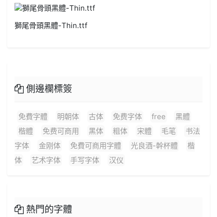
獅尾骨頭黑體-Thin.ttf
側邊欄標簽
免費字體
明朝体
古体
免费字体
free
黑體
楷體
免费可商用
黑体
粗体
宋體
毛笔
书法
字体
金刚体
免費可商用字體
光良酒-幹杯體
楷
体
艺术字体
手写字体
汉仪
熱門的字體