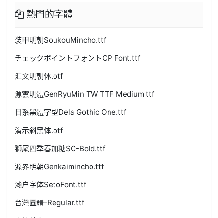
熱門的字體
装甲明朝SoukouMincho.ttf
チェックポイントフォントCP Font.ttf
汇文明朝体.otf
源雲明體GenRyuMin TW TTF Medium.ttf
日系黑體字型Dela Gothic One.ttf
演示斜黑体.otf
獅尾四季春加糖SC-Bold.ttf
源界明朝Genkaimincho.ttf
濑户字体SetoFont.ttf
台灣圓體-Regular.ttf