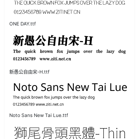
ONE DAY.ttf
新愚公自由宋-H.ttf
Noto Sans New Tai Lue.ttf