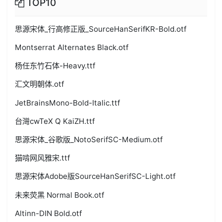
TOP10
思源宋体_行高修正版_SourceHanSerifKR-Bold.otf
Montserrat Alternates Black.otf
杨任东竹石体-Heavy.ttf
汇文明朝体.otf
JetBrainsMono-Bold-Italic.ttf
台灣cwTeX Q KaiZH.ttf
思源宋体_谷歌版_NotoSerifSC-Medium.otf
猫啃网风雅宋.ttf
思源宋体Adobe版SourceHanSerifSC-Light.otf
未来荧黑 Normal Book.otf
Altinn-DIN Bold.otf