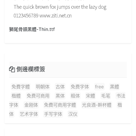
獅尾骨頭黑體-Thin.ttf
側邊欄標簽
免費字體
明朝体
古体
免费字体
free
黑體
楷體
免费可商用
黑体
粗体
宋體
毛笔
书法
字体
金刚体
免費可商用字體
光良酒-幹杯體
楷
体
艺术字体
手写字体
汉仪