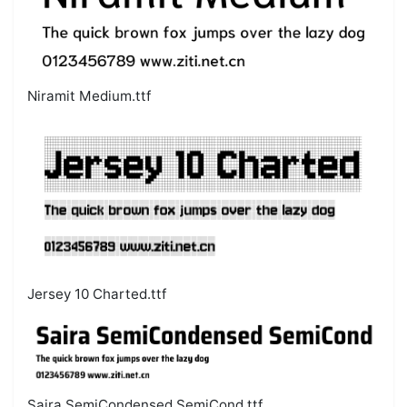
Niramit Medium.ttf
Jersey 10 Charted.ttf
Saira SemiCondensed SemiCond.ttf