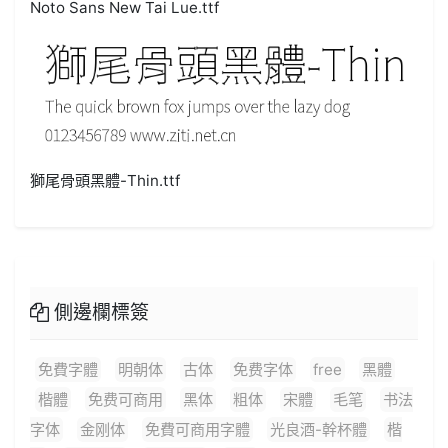
Noto Sans New Tai Lue.ttf
獅尾骨頭黑體-Thin.ttf
側邊欄標簽
免費字體
明朝体
古体
免费字体
free
黑體
楷體
免费可商用
黑体
粗体
宋體
毛笔
书法
字体
金刚体
免費可商用字體
光良酒-幹杯體
楷