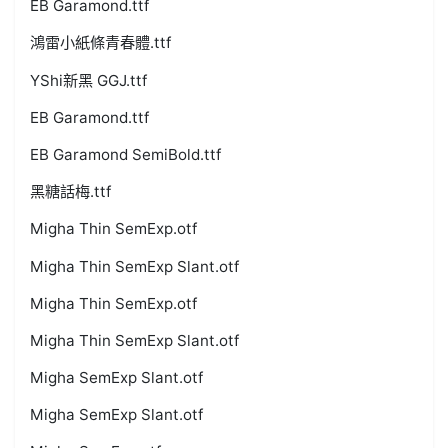
EB Garamond.ttf
鴻雷小紙條青春體.ttf
YShi新黑 GGJ.ttf
EB Garamond.ttf
EB Garamond SemiBold.ttf
黑糖話梅.ttf
Migha Thin SemExp.otf
Migha Thin SemExp Slant.otf
Migha Thin SemExp.otf
Migha Thin SemExp Slant.otf
Migha SemExp Slant.otf
Migha SemExp Slant.otf