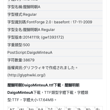
字型名稱:醍醐明朝A
字型樣式:Regular
字型識別碼:FontForge 2.0 : basefont : 17-11-2009
字型全名:醍醐明朝A Regular
字型版本:20141119; (gw1393172)
字重類型:500
PostScript:DaigoMinteuA
字符數量:38679
版權資訊:グリフウィキで作成されました。
(http://glyphwiki.org/)
醍醐明朝DaigoMinteuA.ttf
下載
，
醍醐明朝
DaigoMinteuA
下載，
TTF類型
字體下載，字體類
型:
TTF
，字體大小:17.64MB。