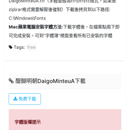
DaigoMinteuA.ttf（字體壹般為ttf\otf\ttc格式，如果是
zip\rar格式需要解壓後復制）下載後拷貝到以下路徑:
C:\Windows\Fonts
Mac蘋果電腦安裝字體方法:
下載字體後，在檔案點兩下即
可完成安裝。可到"字體簿"裡面查看所有已安裝的字體
Tags:
free
醍醐明朝DaigoMinteuA下載
免费下载
字體版權提示