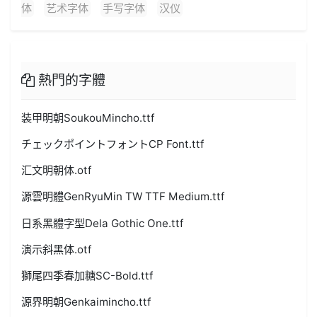
体
艺术字体
手写字体
汉仪
熱門的字體
装甲明朝SoukouMincho.ttf
チェックポイントフォントCP Font.ttf
汇文明朝体.otf
源雲明體GenRyuMin TW TTF Medium.ttf
日系黑體字型Dela Gothic One.ttf
演示斜黑体.otf
獅尾四季春加糖SC-Bold.ttf
源界明朝Genkaimincho.ttf