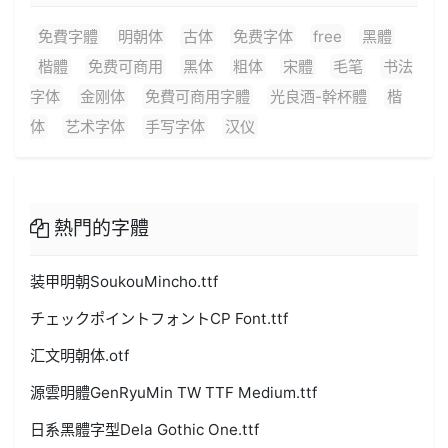
免費字體
明朝体
古体
免费字体
free
黑體
楷體
免费可商用
黑体
粗体
宋體
毛笔
书法
字体
金刚体
免費可商用字體
光良酒-幹杯體
楷
体
艺术字体
手写字体
汉仪
熱門的字體
装甲明朝SoukouMincho.ttf
チェックポイントフォントCP Font.ttf
汇文明朝体.otf
源雲明體GenRyuMin TW TTF Medium.ttf
日系黑體字型Dela Gothic One.ttf