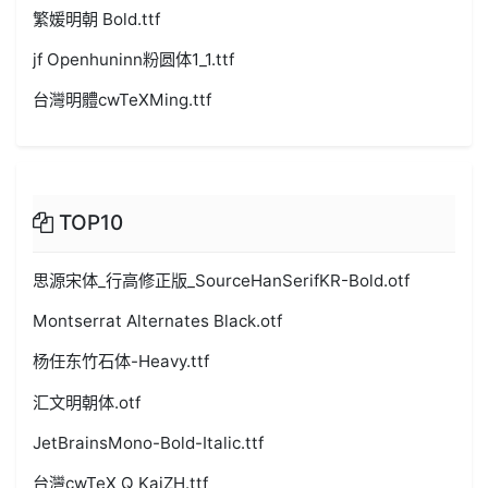
繁媛明朝 Bold.ttf
jf Openhuninn粉圆体1_1.ttf
台灣明體cwTeXMing.ttf
TOP10
思源宋体_行高修正版_SourceHanSerifKR-Bold.otf
Montserrat Alternates Black.otf
杨任东竹石体-Heavy.ttf
汇文明朝体.otf
JetBrainsMono-Bold-Italic.ttf
台灣cwTeX Q KaiZH.ttf