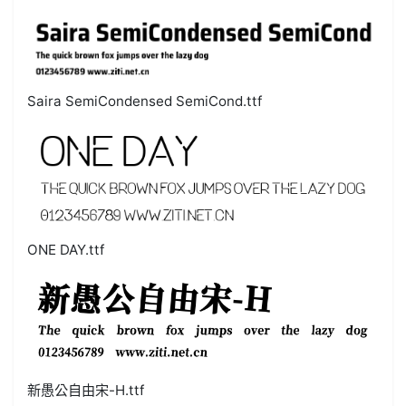
Saira SemiCondensed SemiCond.ttf
ONE DAY.ttf
新愚公自由宋-H.ttf