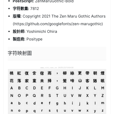
PostScript:
ZenMaruGothic-Bold
字符數量:
7812
版權:
Copyright 2021 The Zen Maru Gothic Authors
(https://github.com/googlefonts/zen-marugothic)
設計師:
Yoshimichi Ohira
製造商:
Positype
字符映射圖