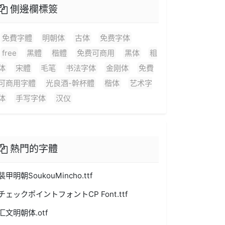
側邊欄標簽
免費字體
明朝体
古体
免费字体
free
黑體
楷體
免费可商用
黑体
粗
体
宋體
毛笔
书法字体
金刚体
免費
可商用字體
光良酒-幹杯體
楷体
艺术字
体
手写字体
汉仪
熱門的字體
装甲明朝SoukouMincho.ttf
チェックポイントフォントCP Font.ttf
汇文明朝体.otf