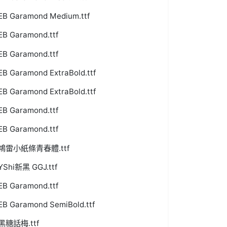
EB Garamond Medium.ttf
EB Garamond.ttf
EB Garamond.ttf
EB Garamond ExtraBold.ttf
EB Garamond ExtraBold.ttf
EB Garamond.ttf
EB Garamond.ttf
鴻雷小紙條青春體.ttf
YShi新黑 GGJ.ttf
EB Garamond.ttf
EB Garamond SemiBold.ttf
黑糖話梅.ttf