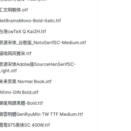
汇文明朝体.otf
JetBrainsMono-Bold-Italic.ttf
台灣cwTeX Q KaiZH.ttf
思源宋体_谷歌版_NotoSerifSC-Medium.otf
猫啃网风雅宋.ttf
思源宋体Adobe版SourceHanSerifSC-
Light.otf
未来荧黑 Normal Book.otf
Altinn-DIN Bold.otf
獅尾飛鏢黑體-Bold.ttf
源雲明體GenRyuMin TW TTF Medium.ttf
霞鹜975黑体SC 400W.ttf