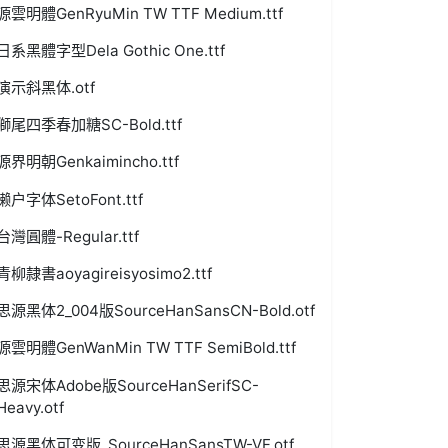
源雲明體GenRyuMin TW TTF Medium.ttf
日系黑體字型Dela Gothic One.ttf
演示斜黑体.otf
獅尾四季春加糖SC-Bold.ttf
源界明朝Genkaimincho.ttf
濑户字体SetoFont.ttf
台灣圓體-Regular.ttf
青柳隷書aoyagireisyosimo2.ttf
思源黑体2_004版SourceHanSansCN-Bold.otf
源雲明體GenWanMin TW TTF SemiBold.ttf
思源宋体Adobe版SourceHanSerifSC-
Heavy.otf
思源黑体可变版_SourceHanSansTW-VF.otf