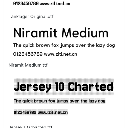
Tanklager Original.otf
Niramit Medium.ttf
Jersey 10 Charted.ttf