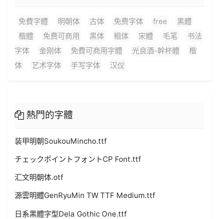
免費字體
明朝体
古体
免费字体
free
黑體
楷體
免费可商用
黑体
粗体
宋體
毛笔
书法
字体
金刚体
免費可商用字體
光良酒-幹杯體
楷
体
艺术字体
手写字体
汉仪
熱門的字體
装甲明朝SoukouMincho.ttf
チェックポイントフォントCP Font.ttf
汇文明朝体.otf
源雲明體GenRyuMin TW TTF Medium.ttf
日系黑體字型Dela Gothic One.ttf