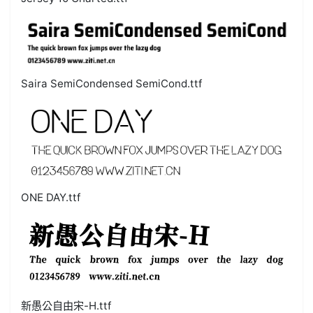
Saira SemiCondensed SemiCond.ttf
ONE DAY.ttf
新愚公自由宋-H.ttf