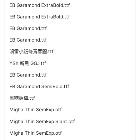
EB Garamond ExtraBold.ttf
EB Garamond ExtraBold.ttf
EB Garamond.ttf
EB Garamond.ttf
鴻雷小紙條青春體.ttf
YShi新黑 GGJ.ttf
EB Garamond.ttf
EB Garamond SemiBold.ttf
黑糖話梅.ttf
Migha Thin SemExp.otf
Migha Thin SemExp Slant.otf
Migha Thin SemExp.otf