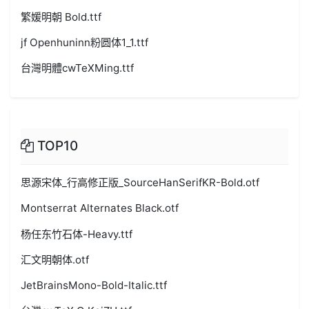
繁媛明朝 Bold.ttf
jf Openhuninn粉圆体1_1.ttf
台灣明體cwTeXMing.ttf
TOP10
思源宋体_行高修正版_SourceHanSerifKR-Bold.otf
Montserrat Alternates Black.otf
杨任东竹石体-Heavy.ttf
汇文明朝体.otf
JetBrainsMono-Bold-Italic.ttf