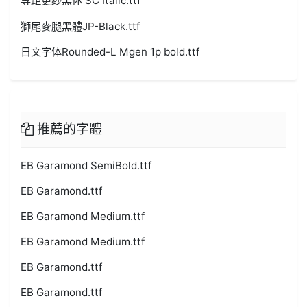
等距更纱黑体 SC Italic.ttf
獅尾麥腿黑體JP-Black.ttf
日文字体Rounded-L Mgen 1p bold.ttf
推薦的字體
EB Garamond SemiBold.ttf
EB Garamond.ttf
EB Garamond Medium.ttf
EB Garamond Medium.ttf
EB Garamond.ttf
EB Garamond.ttf