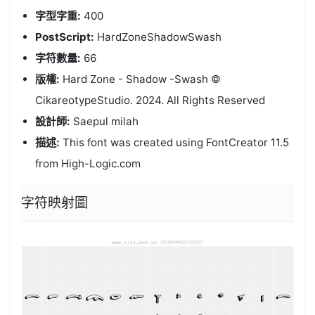
字型字重:
400
PostScript:
HardZoneShadowSwash
字符數量:
66
版權:
Hard Zone - Shadow -Swash ©
CikareotypeStudio. 2024. All Rights Reserved
設計師:
Saepul milah
描述:
This font was created using FontCreator 11.5
from High-Logic.com
字符映射圖