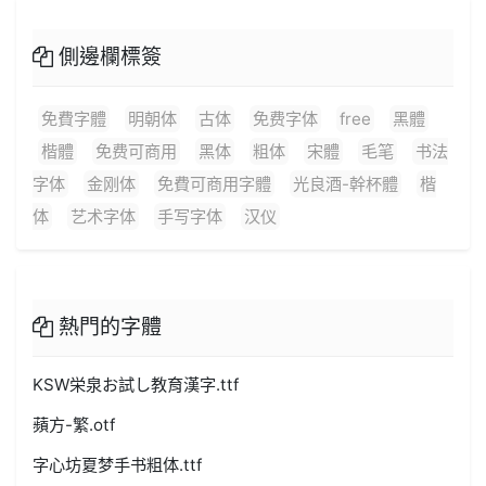
側邊欄標簽
免費字體
明朝体
古体
免费字体
free
黑體
楷體
免费可商用
黑体
粗体
宋體
毛笔
书法
字体
金刚体
免費可商用字體
光良酒-幹杯體
楷
体
艺术字体
手写字体
汉仪
熱門的字體
KSW栄泉お試し教育漢字.ttf
蘋方-繁.otf
字心坊夏梦手书粗体.ttf