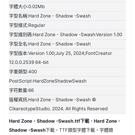
字體大小:0.02Mb
字型名稱:Hard Zone - Shadow -Swash
字型樣式:Regular
字型識別碼:Hard Zone - Shadow -Swash:Version 1.00
字型全名:Hard Zone - Shadow -Swash
字型版本:Version 1.00;July 25, 2024;FontCreator
12.0.0.2539 64-bit
字重類型:400
PostScript:HardZoneShadowSwash
字符數量:66
版權資訊:Hard Zone - Shadow -Swash ©
CikareotypeStudio. 2024. All Rights Reserved
Hard Zone - Shadow -Swash.ttf
下載
，
Hard Zone -
Shadow -Swash
下載，
TTF類型
字體下載，字體類