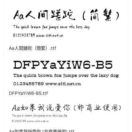
Aa人間蹉跎（簡繁）.ttf
DFPYaYiW6-B5.ttf
Aa如果我說愛你 (非商業使用).ttf