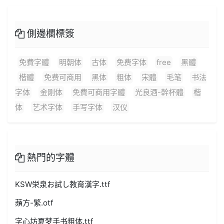
側邊欄標簽
免費字體
明朝体
古体
免费字体
free
黑體
楷體
免费可商用
黑体
粗体
宋體
毛笔
书法
字体
金刚体
免費可商用字體
光良酒-幹杯體
楷
体
艺术字体
手写字体
汉仪
熱門的字體
KSW栄泉お試し教育漢字.ttf
蘋方-繁.otf
字心坊夏梦手书粗体.ttf