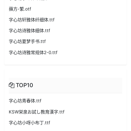
蘋方-繁.otf
字心坊轩雅体纤细体.ttf
字心坊诗雅体细体.ttf
字心坊夏梦手书.ttf
字心坊诗雅常规体2-0.ttf
TOP10
字心坊青春体.ttf
KSW栄泉お試し教育漢字.ttf
字心坊小呀小布丁.ttf