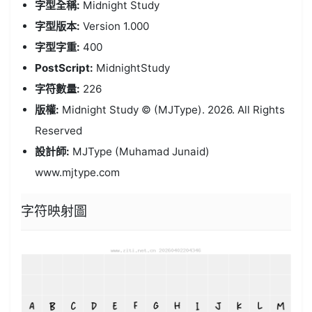
字型全稱:
Midnight Study
字型版本:
Version 1.000
字型字重:
400
PostScript:
MidnightStudy
字符數量:
226
版權:
Midnight Study © (MJType). 2026. All Rights
Reserved
設計師:
MJType (Muhamad Junaid)
www.mjtype.com
字符映射圖