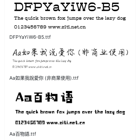
DFPYaYiW6-B5.ttf
Aa如果我說愛你 (非商業使用).ttf
Aa百物語.ttf