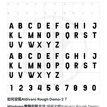
如何安裝Aldivaro Rough Demo-2？
Windows電腦安裝方法:
請將字體Aldivaro Rough Demo-