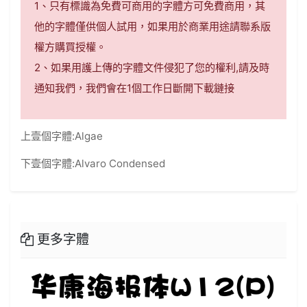
1、只有標識為免費可商用的字體方可免費商用，其
他的字體僅供個人試用，如果用於商業用途請聯系版
權方購買授權。
2、如果用護上傳的字體文件侵犯了您的權利,請及時
通知我們，我們會在1個工作日斷開下載鏈接
上壹個字體:
Algae
下壹個字體:
Alvaro Condensed
更多字體