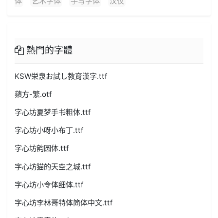
体
艺术字体
手写字体
汉仪
熱門的字體
KSW栄泉お試し教育漢字.ttf
蘋方-繁.otf
字心坊夏梦手书粗体.ttf
字心坊小呀小布丁.ttf
字心坊韵圆体.ttf
字心坊猫的天空之城.ttf
字心坊小令体细体.ttf
字心坊李林哥特体简体中文.ttf