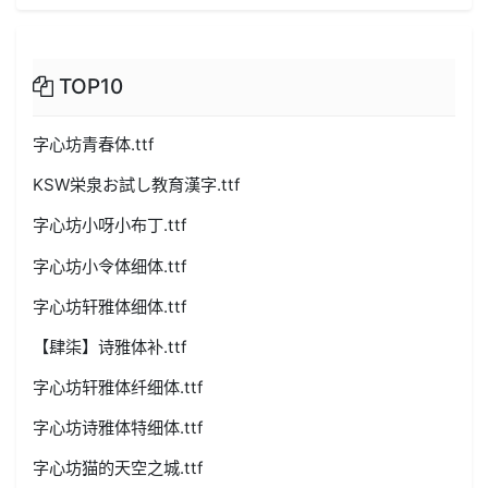
TOP10
字心坊青春体.ttf
KSW栄泉お試し教育漢字.ttf
字心坊小呀小布丁.ttf
字心坊小令体细体.ttf
字心坊轩雅体细体.ttf
【肆柒】诗雅体补.ttf
字心坊轩雅体纤细体.ttf
字心坊诗雅体特细体.ttf
字心坊猫的天空之城.ttf