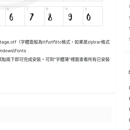
ntage.otf（字體壹般為ttf\otf\ttc格式，如果是zip\rar格式
ws\Fonts
案點兩下即可完成安裝。可到"字體簿"裡面查看所有已安裝