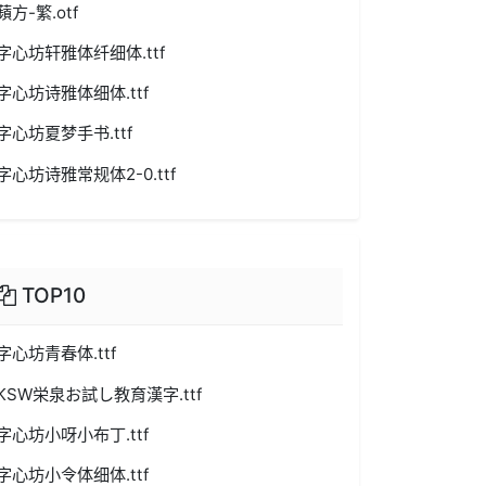
蘋方-繁.otf
字心坊轩雅体纤细体.ttf
字心坊诗雅体细体.ttf
字心坊夏梦手书.ttf
字心坊诗雅常规体2-0.ttf
TOP10
字心坊青春体.ttf
KSW栄泉お試し教育漢字.ttf
字心坊小呀小布丁.ttf
字心坊小令体细体.ttf