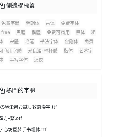
側邊欄標簽
免費字體
明朝体
古体
免费字体
free
黑體
楷體
免费可商用
黑体
粗
体
宋體
毛笔
书法字体
金刚体
免費
可商用字體
光良酒-幹杯體
楷体
艺术字
体
手写字体
汉仪
熱門的字體
KSW栄泉お試し教育漢字.ttf
蘋方-繁.otf
字心坊夏梦手书粗体.ttf