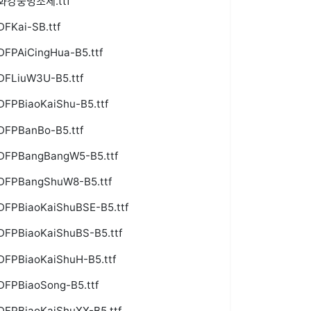
화강중명조체.ttf
DFKai-SB.ttf
DFPAiCingHua-B5.ttf
DFLiuW3U-B5.ttf
DFPBiaoKaiShu-B5.ttf
DFPBanBo-B5.ttf
DFPBangBangW5-B5.ttf
DFPBangShuW8-B5.ttf
DFPBiaoKaiShuBSE-B5.ttf
DFPBiaoKaiShuBS-B5.ttf
DFPBiaoKaiShuH-B5.ttf
DFPBiaoSong-B5.ttf
DFPBiaoKaiShuXX-B5.ttf