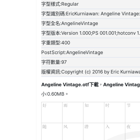
字型樣式:Regular
字型識別碼:EricKurniawan: Angeline Vintage:
字型全名:AngelineVintage
字型版本:Version 1.000;PS 001.001;hotconv 1.
字重類型:400
PostScript:AngelineVintage
字符數量:97
版權資訊:Copyright (c) 2016 by Eric Kurniawan.
Angeline Vintage.otf
下載
，
Angeline Vinta
小:0.60MB。