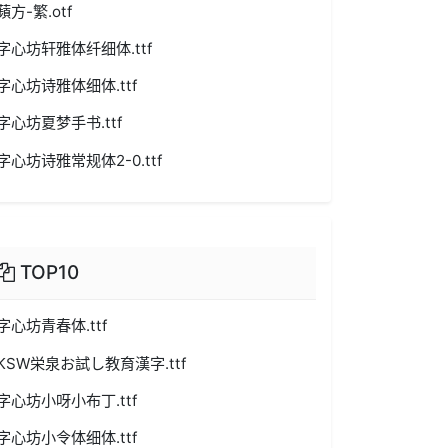
蘋方-繁.otf
字心坊轩雅体纤细体.ttf
字心坊诗雅体细体.ttf
字心坊夏梦手书.ttf
字心坊诗雅常规体2-0.ttf
TOP10
字心坊青春体.ttf
KSW栄泉お試し教育漢字.ttf
字心坊小呀小布丁.ttf
字心坊小令体细体.ttf