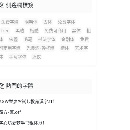
側邊欄標簽
免費字體
明朝体
古体
免费字体
free
黑體
楷體
免费可商用
黑体
粗
体
宋體
毛笔
书法字体
金刚体
免費
可商用字體
光良酒-幹杯體
楷体
艺术字
体
手写字体
汉仪
熱門的字體
KSW栄泉お試し教育漢字.ttf
蘋方-繁.otf
字心坊夏梦手书粗体.ttf