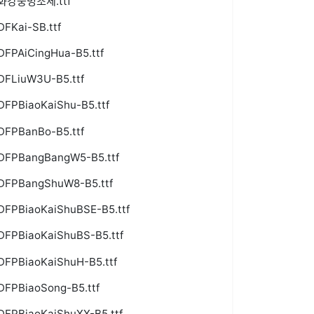
화강중명조체.ttf
DFKai-SB.ttf
DFPAiCingHua-B5.ttf
DFLiuW3U-B5.ttf
DFPBiaoKaiShu-B5.ttf
DFPBanBo-B5.ttf
DFPBangBangW5-B5.ttf
DFPBangShuW8-B5.ttf
DFPBiaoKaiShuBSE-B5.ttf
DFPBiaoKaiShuBS-B5.ttf
DFPBiaoKaiShuH-B5.ttf
DFPBiaoSong-B5.ttf
DFPBiaoKaiShuXX-B5.ttf