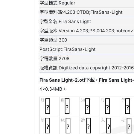
字型樣式:Regular
字型識別碼:4.203;CTDB;FiraSans-Light
字型全名:Fira Sans Light
字型版本:Version 4.203;PS 004.203;hotconv 1.
字重類型:300
PostScript:FiraSans-Light
字符數量:2708
版權資訊:Digitized data copyright 2012-2016, 
Fira Sans Light-2.otf
下載
，
Fira Sans Light
小:0.34MB。