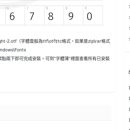
ght-2.otf（字體壹般為ttf\otf\ttc格式，如果是zip\rar格式
ws\Fonts
案點兩下即可完成安裝。可到"字體簿"裡面查看所有已安裝