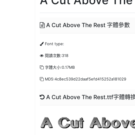
A Cut Above The Rest 字體參數
Font type:
閱讀次數:318
字體大小:0.17MB
MD5:4c8ec539d22daaf5efd415252a181029
A Cut Above The Rest.ttf字