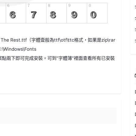
The Rest.ttf（字體壹般為ttf\otf\ttc格式，如果是zip\rar
ndows\Fonts
案點兩下即可完成安裝。可到"字體簿"裡面查看所有已安裝