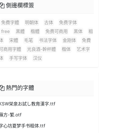
側邊欄標簽
免費字體
明朝体
古体
免费字体
free
黑體
楷體
免费可商用
黑体
粗
体
宋體
毛笔
书法字体
金刚体
免費
可商用字體
光良酒-幹杯體
楷体
艺术字
体
手写字体
汉仪
熱門的字體
KSW栄泉お試し教育漢字.ttf
蘋方-繁.otf
字心坊夏梦手书粗体.ttf