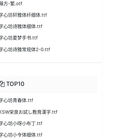
蘋方-繁.otf
字心坊轩雅体纤细体.ttf
字心坊诗雅体细体.ttf
字心坊夏梦手书.ttf
字心坊诗雅常规体2-0.ttf
TOP10
字心坊青春体.ttf
KSW栄泉お試し教育漢字.ttf
字心坊小呀小布丁.ttf
字心坊小令体细体.ttf