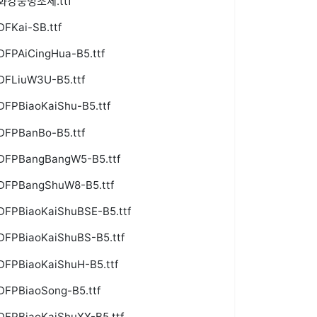
화강중명조체.ttf
DFKai-SB.ttf
DFPAiCingHua-B5.ttf
DFLiuW3U-B5.ttf
DFPBiaoKaiShu-B5.ttf
DFPBanBo-B5.ttf
DFPBangBangW5-B5.ttf
DFPBangShuW8-B5.ttf
DFPBiaoKaiShuBSE-B5.ttf
DFPBiaoKaiShuBS-B5.ttf
DFPBiaoKaiShuH-B5.ttf
DFPBiaoSong-B5.ttf
DFPBiaoKaiShuXX-B5.ttf