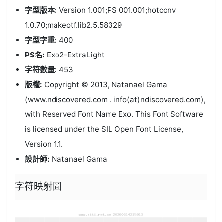
字型版本:
Version 1.001;PS 001.001;hotconv
1.0.70;makeotf.lib2.5.58329
字型字重:
400
PS名:
Exo2-ExtraLight
字符數量:
453
版權:
Copyright © 2013, Natanael Gama
(www.ndiscovered.com . info(at)ndiscovered.com),
with Reserved Font Name Exo. This Font Software
is licensed under the SIL Open Font License,
Version 1.1.
設計師:
Natanael Gama
字符映射圖