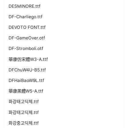
DESMINORE.ttf
DF-Charliego.ttf
DEVOTO FONT.ttf
DF-GameOver.otf
DF-Stromboli.otf
華康仿宋體W3-A.ttf
DFChuW4U-B5.ttf
DFHaiBaoW9L.ttf
華康黑體W5-A.ttf
화강태고딕체.ttf
화강태고딕체.ttf
화강중고딕체.ttf