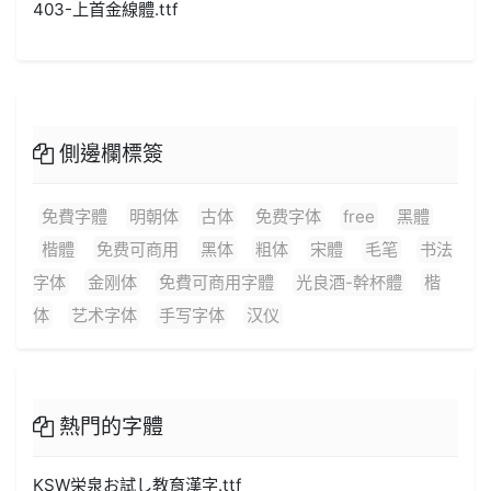
403-上首金線體.ttf
側邊欄標簽
免費字體
明朝体
古体
免费字体
free
黑體
楷體
免费可商用
黑体
粗体
宋體
毛笔
书法
字体
金刚体
免費可商用字體
光良酒-幹杯體
楷
体
艺术字体
手写字体
汉仪
熱門的字體
KSW栄泉お試し教育漢字.ttf