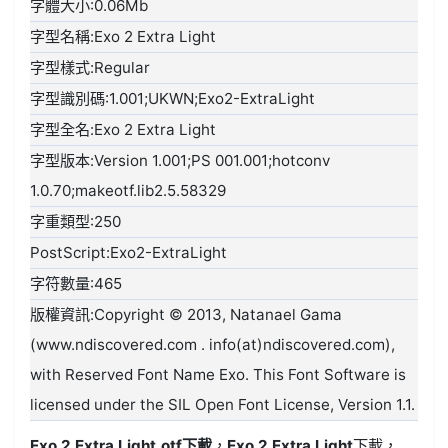
字體大小:0.06Mb
字型名稱:Exo 2 Extra Light
字型樣式:Regular
字型識別碼:1.001;UKWN;Exo2-ExtraLight
字型全名:Exo 2 Extra Light
字型版本:Version 1.001;PS 001.001;hotconv
1.0.70;makeotf.lib2.5.58329
字重類型:250
PostScript:Exo2-ExtraLight
字符數量:465
版權資訊:Copyright © 2013, Natanael Gama
(www.ndiscovered.com . info(at)ndiscovered.com),
with Reserved Font Name Exo. This Font Software is
licensed under the SIL Open Font License, Version 1.1.
Exo 2 Extra Light.otf
下載
，
Exo 2 Extra Light
下載，