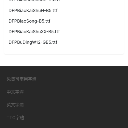
DFPBiaoKaiShuH-B5.ttf
DFPBiaoSong-B5.ttf
DFPBiaoKaiShuXX-B5.ttf
DFPBuDingW12-GB5.ttf
免費可商用字體
中文字體
英文字體
TTC字體