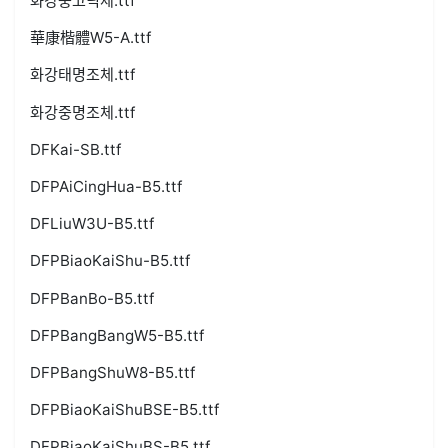
화강중고딕체.ttf
華康楷體W5-A.ttf
화강태명조체.ttf
화강중명조체.ttf
DFKai-SB.ttf
DFPAiCingHua-B5.ttf
DFLiuW3U-B5.ttf
DFPBiaoKaiShu-B5.ttf
DFPBanBo-B5.ttf
DFPBangBangW5-B5.ttf
DFPBangShuW8-B5.ttf
DFPBiaoKaiShuBSE-B5.ttf
DFPBiaoKaiShuBS-B5.ttf