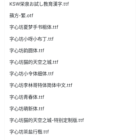
KSW栄泉お試し教育漢字.ttf
蘋方-繁.otf
字心坊夏梦手书粗体.ttf
字心坊小呀小布丁.ttf
字心坊韵圆体.ttf
字心坊猫的天空之城.ttf
字心坊小令体细体.ttf
字心坊李林哥特体简体中文.ttf
字心坊青春体.ttf
字心坊萌新体.ttf
字心坊猫的天空之城-特别定制版.ttf
字心坊茶盐行楷.ttf