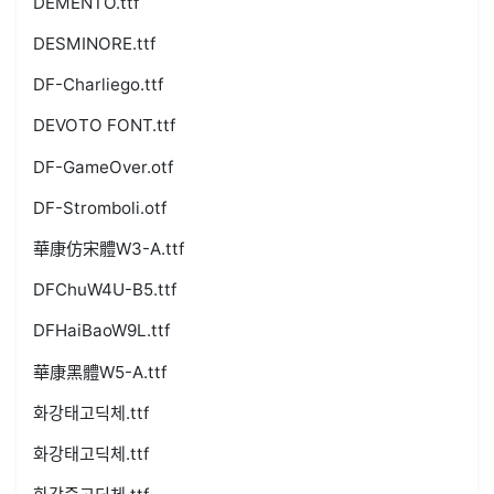
DEMENTO.ttf
DESMINORE.ttf
DF-Charliego.ttf
DEVOTO FONT.ttf
DF-GameOver.otf
DF-Stromboli.otf
華康仿宋體W3-A.ttf
DFChuW4U-B5.ttf
DFHaiBaoW9L.ttf
華康黑體W5-A.ttf
화강태고딕체.ttf
화강태고딕체.ttf