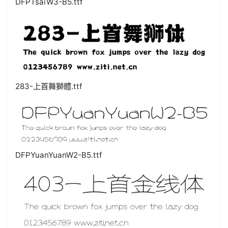
DFPTsaiW3-B5.ttf
283-上首舞獅體.ttf
DFPYuanYuanW2-B5.ttf