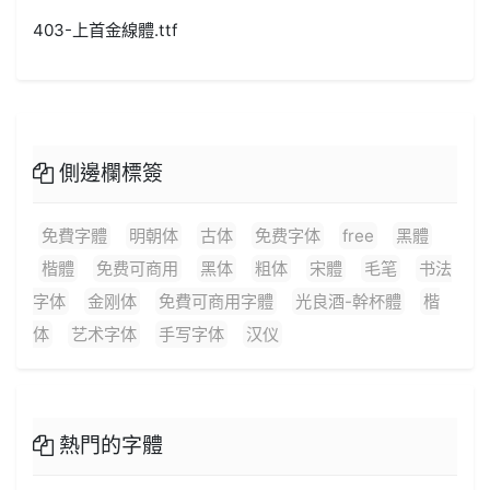
403-上首金線體.ttf
側邊欄標簽
免費字體
明朝体
古体
免费字体
free
黑體
楷體
免费可商用
黑体
粗体
宋體
毛笔
书法
字体
金刚体
免費可商用字體
光良酒-幹杯體
楷
体
艺术字体
手写字体
汉仪
熱門的字體