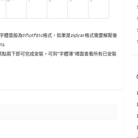
f（字體壹般為ttf\otf\ttc格式，如果是zip\rar格式需要解壓後
ts
案點兩下即可完成安裝。可到"字體簿"裡面查看所有已安裝