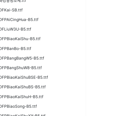
화강중명조체.ttf
DFKai-SB.ttf
DFPAiCingHua-B5.ttf
DFLiuW3U-B5.ttf
DFPBiaoKaiShu-B5.ttf
DFPBanBo-B5.ttf
DFPBangBangW5-B5.ttf
DFPBangShuW8-B5.ttf
DFPBiaoKaiShuBSE-B5.ttf
DFPBiaoKaiShuBS-B5.ttf
DFPBiaoKaiShuH-B5.ttf
DFPBiaoSong-B5.ttf
DFPBiaoKaiShuXX-B5.ttf