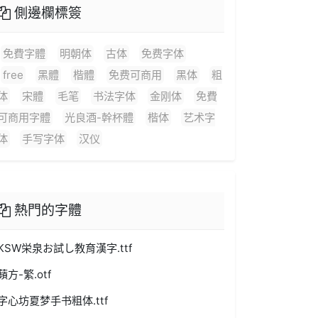
側邊欄標簽
免費字體
明朝体
古体
免费字体
free
黑體
楷體
免费可商用
黑体
粗
体
宋體
毛笔
书法字体
金刚体
免費
可商用字體
光良酒-幹杯體
楷体
艺术字
体
手写字体
汉仪
熱門的字體
KSW栄泉お試し教育漢字.ttf
蘋方-繁.otf
字心坊夏梦手书粗体.ttf