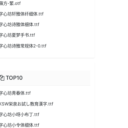
蘋方-繁.otf
字心坊轩雅体纤细体.ttf
字心坊诗雅体细体.ttf
字心坊夏梦手书.ttf
字心坊诗雅常规体2-0.ttf
TOP10
字心坊青春体.ttf
KSW栄泉お試し教育漢字.ttf
字心坊小呀小布丁.ttf
字心坊小令体细体.ttf