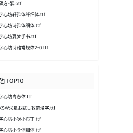
蘋方-繁.otf
字心坊轩雅体纤细体.ttf
字心坊诗雅体细体.ttf
字心坊夏梦手书.ttf
字心坊诗雅常规体2-0.ttf
TOP10
字心坊青春体.ttf
KSW栄泉お試し教育漢字.ttf
字心坊小呀小布丁.ttf
字心坊小令体细体.ttf