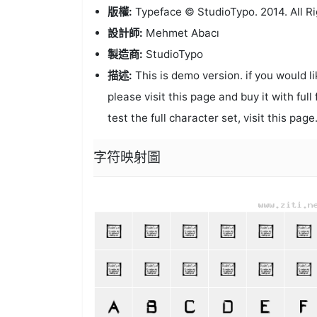
版權:
Typeface © StudioTypo. 2014. All R
設計師:
Mehmet Abacı
製造商:
StudioTypo
描述:
This is demo version. if you would li
please visit this page and buy it with ful
test the full character set, visit this p
字符映射圖