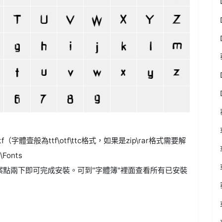
f（字體壹般為ttf\otf\ttc格式，如果是zip\rar格式需要解
Fonts
案點兩下即可完成安裝。可到"字體簿"裡面查看所有已安裝