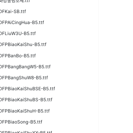
화강중명조체.ttf
DFKai-SB.ttf
DFPAiCingHua-B5.ttf
DFLiuW3U-B5.ttf
DFPBiaoKaiShu-B5.ttf
DFPBanBo-B5.ttf
DFPBangBangW5-B5.ttf
DFPBangShuW8-B5.ttf
DFPBiaoKaiShuBSE-B5.ttf
DFPBiaoKaiShuBS-B5.ttf
DFPBiaoKaiShuH-B5.ttf
DFPBiaoSong-B5.ttf
DFPBiaoKaiShuXX-B5.ttf