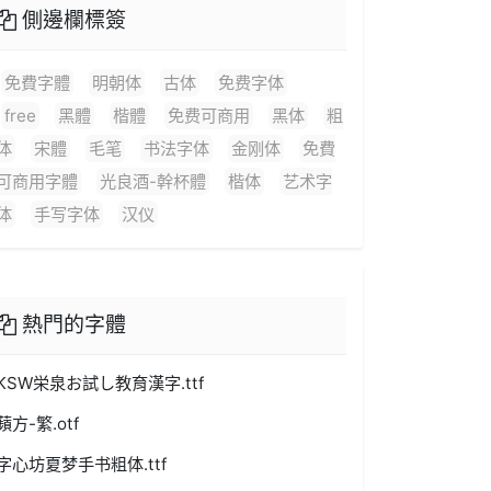
側邊欄標簽
免費字體
明朝体
古体
免费字体
free
黑體
楷體
免费可商用
黑体
粗
体
宋體
毛笔
书法字体
金刚体
免費
可商用字體
光良酒-幹杯體
楷体
艺术字
体
手写字体
汉仪
熱門的字體
KSW栄泉お試し教育漢字.ttf
蘋方-繁.otf
字心坊夏梦手书粗体.ttf