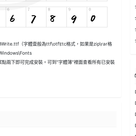
Write.ttf（字體壹般為ttf\otf\ttc格式，如果是zip\rar格
dows\Fonts
案點兩下即可完成安裝。可到"字體簿"裡面查看所有已安裝