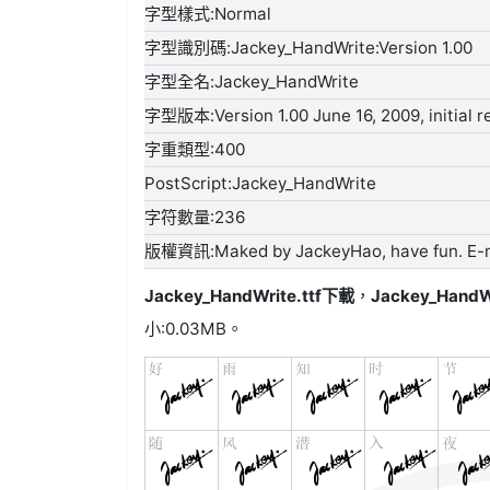
字型樣式:Normal
字型識別碼:Jackey_HandWrite:Version 1.00
字型全名:Jackey_HandWrite
字型版本:Version 1.00 June 16, 2009, initial r
字重類型:400
PostScript:Jackey_HandWrite
字符數量:236
版權資訊:Maked by JackeyHao, have fun. E-m
Jackey_HandWrite.ttf
下載
，
Jackey_HandW
小:0.03MB。