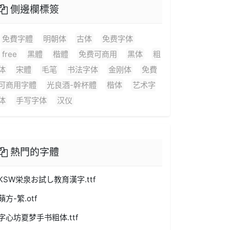
側邊欄標簽
免費字體
明朝体
古体
免费字体
free
黑體
楷體
免费可商用
黑体
粗
体
宋體
毛笔
书法字体
金刚体
免費
可商用字體
光良酒-幹杯體
楷体
艺术字
体
手写字体
汉仪
熱門的字體
KSW栄泉お試し教育漢字.ttf
蘋方-繁.otf
字心坊夏梦手书粗体.ttf