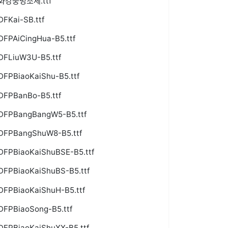
화강중명조체.ttf
DFKai-SB.ttf
DFPAiCingHua-B5.ttf
DFLiuW3U-B5.ttf
DFPBiaoKaiShu-B5.ttf
DFPBanBo-B5.ttf
DFPBangBangW5-B5.ttf
DFPBangShuW8-B5.ttf
DFPBiaoKaiShuBSE-B5.ttf
DFPBiaoKaiShuBS-B5.ttf
DFPBiaoKaiShuH-B5.ttf
DFPBiaoSong-B5.ttf
DFPBiaoKaiShuXX-B5.ttf