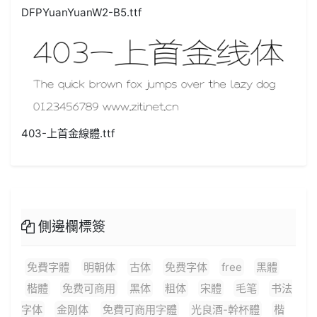
DFPYuanYuanW2-B5.ttf
403-上首金線體.ttf
側邊欄標簽
免費字體
明朝体
古体
免费字体
free
黑體
楷體
免费可商用
黑体
粗体
宋體
毛笔
书法
字体
金刚体
免費可商用字體
光良酒-幹杯體
楷