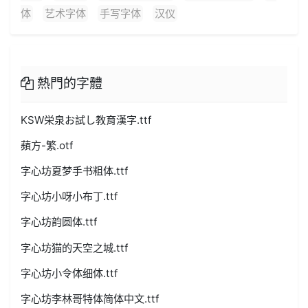
体
艺术字体
手写字体
汉仪
熱門的字體
KSW栄泉お試し教育漢字.ttf
蘋方-繁.otf
字心坊夏梦手书粗体.ttf
字心坊小呀小布丁.ttf
字心坊韵圆体.ttf
字心坊猫的天空之城.ttf
字心坊小令体细体.ttf
字心坊李林哥特体简体中文.ttf