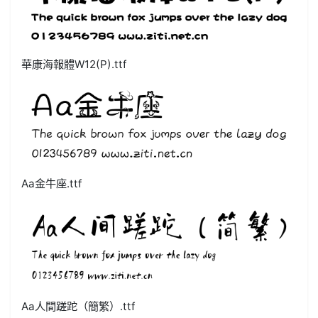
華康海報體W12(P).ttf
Aa金牛座.ttf
Aa人間蹉跎（簡繁）.ttf