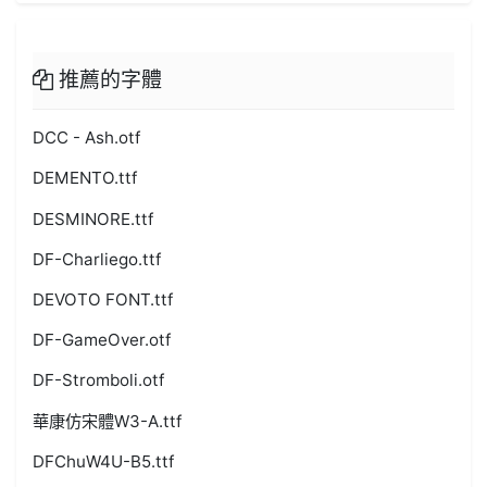
推薦的字體
DCC - Ash.otf
DEMENTO.ttf
DESMINORE.ttf
DF-Charliego.ttf
DEVOTO FONT.ttf
DF-GameOver.otf
DF-Stromboli.otf
華康仿宋體W3-A.ttf
DFChuW4U-B5.ttf