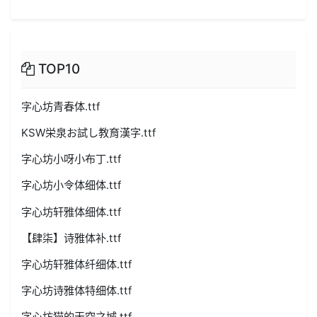
TOP10
字心坊青春体.ttf
KSW栄泉お試し教育漢字.ttf
字心坊小呀小布丁.ttf
字心坊小令体细体.ttf
字心坊轩雅体细体.ttf
【肆柒】诗雅体补.ttf
字心坊轩雅体纤细体.ttf
字心坊诗雅体特细体.ttf
字心坊猫的天空之城.ttf