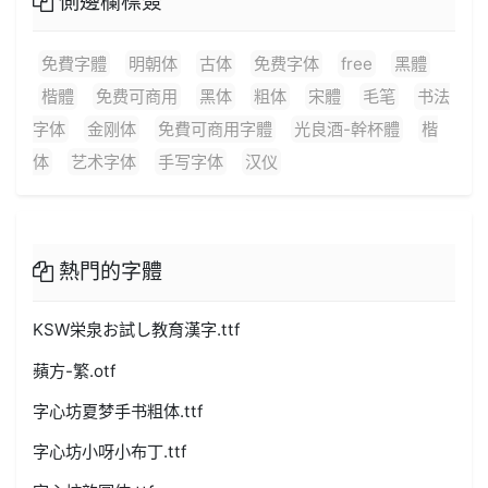
側邊欄標簽
免費字體
明朝体
古体
免费字体
free
黑體
楷體
免费可商用
黑体
粗体
宋體
毛笔
书法
字体
金刚体
免費可商用字體
光良酒-幹杯體
楷
体
艺术字体
手写字体
汉仪
熱門的字體
KSW栄泉お試し教育漢字.ttf
蘋方-繁.otf
字心坊夏梦手书粗体.ttf
字心坊小呀小布丁.ttf