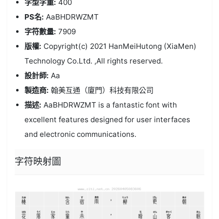
字型字重:
400
PS名:
AaBHDRWZMT
字符數量:
7909
版權:
Copyright(c) 2021 HanMeiHutong (XiaMen)
Technology Co.Ltd. ,All rights reserved.
設計師:
Aa
製造商:
翰美互通（廈門）科技有限公司
描述:
AaBHDRWZMT is a fantastic font with
excellent features designed for user interfaces
and electronic communications.
字符映射圖