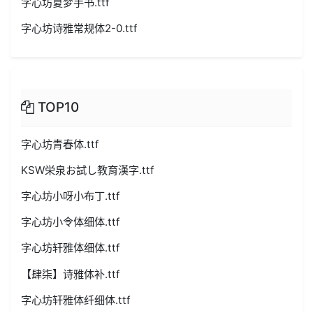
字心坊夏梦手书.ttf
字心坊诗雅常规体2-0.ttf
TOP10
字心坊青春体.ttf
KSW栄泉お試し教育漢字.ttf
字心坊小呀小布丁.ttf
字心坊小令体细体.ttf
字心坊轩雅体细体.ttf
【肆柒】诗雅体补.ttf
字心坊轩雅体纤细体.ttf