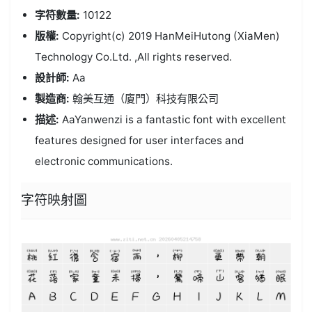
字符數量:
10122
版權:
Copyright(c) 2019 HanMeiHutong (XiaMen)
Technology Co.Ltd. ,All rights reserved.
設計師:
Aa
製造商:
翰美互通（廈門）科技有限公司
描述:
AaYanwenzi is a fantastic font with excellent
features designed for user interfaces and
electronic communications.
字符映射圖