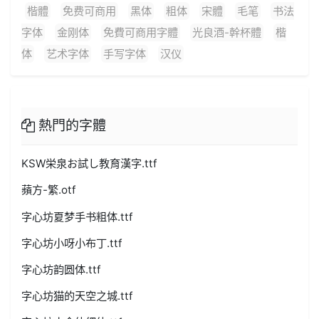
楷體
免费可商用
黑体
粗体
宋體
毛笔
书法
字体
金刚体
免費可商用字體
光良酒-幹杯體
楷
体
艺术字体
手写字体
汉仪
熱門的字體
KSW栄泉お試し教育漢字.ttf
蘋方-繁.otf
字心坊夏梦手书粗体.ttf
字心坊小呀小布丁.ttf
字心坊韵圆体.ttf
字心坊猫的天空之城.ttf