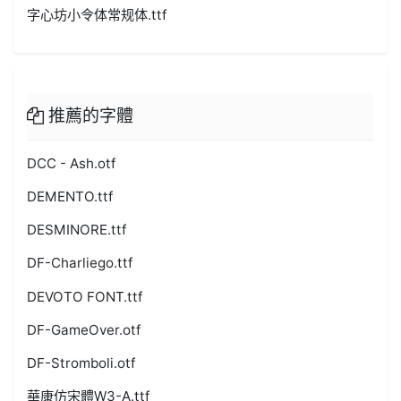
字心坊小令体常规体.ttf
推薦的字體
DCC - Ash.otf
DEMENTO.ttf
DESMINORE.ttf
DF-Charliego.ttf
DEVOTO FONT.ttf
DF-GameOver.otf
DF-Stromboli.otf
華康仿宋體W3-A.ttf