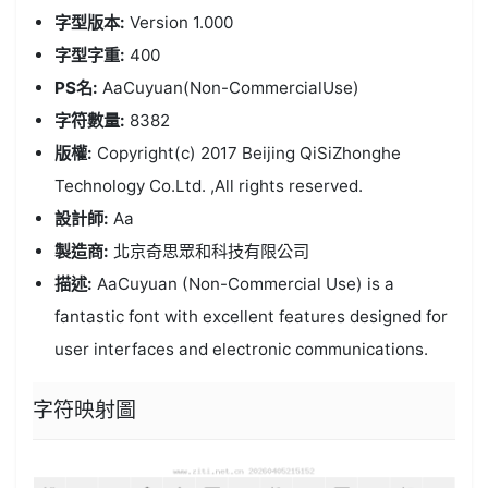
字型版本:
Version 1.000
字型字重:
400
PS名:
AaCuyuan(Non-CommercialUse)
字符數量:
8382
版權:
Copyright(c) 2017 Beijing QiSiZhonghe
Technology Co.Ltd. ,All rights reserved.
設計師:
Aa
製造商:
北京奇思眾和科技有限公司
描述:
AaCuyuan (Non-Commercial Use) is a
fantastic font with excellent features designed for
user interfaces and electronic communications.
字符映射圖