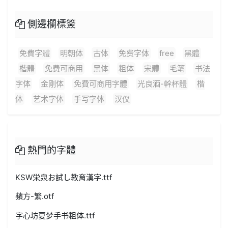
側邊欄標簽
免費字體
明朝体
古体
免费字体
free
黑體
楷體
免费可商用
黑体
粗体
宋體
毛笔
书法
字体
金刚体
免費可商用字體
光良酒-幹杯體
楷
体
艺术字体
手写字体
汉仪
熱門的字體
KSW栄泉お試し教育漢字.ttf
蘋方-繁.otf
字心坊夏梦手书粗体.ttf