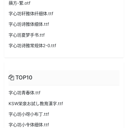
蘋方-繁.otf
字心坊轩雅体纤细体.ttf
字心坊诗雅体细体.ttf
字心坊夏梦手书.ttf
字心坊诗雅常规体2-0.ttf
TOP10
字心坊青春体.ttf
KSW栄泉お試し教育漢字.ttf
字心坊小呀小布丁.ttf
字心坊小令体细体.ttf