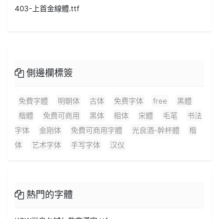
403-上首金線體.ttf
側邊欄標簽
免費字體
明朝体
古体
免费字体
free
黑體
楷體
免费可商用
黑体
粗体
宋體
毛笔
书法
字体
金刚体
免費可商用字體
光良酒-幹杯體
楷
体
艺术字体
手写字体
汉仪
熱門的字體