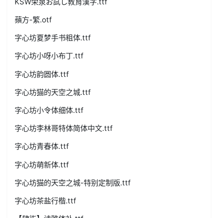
KSW栄泉お試し教育漢字.ttf
蘋方-繁.otf
字心坊夏梦手书粗体.ttf
字心坊小呀小布丁.ttf
字心坊韵圆体.ttf
字心坊猫的天空之城.ttf
字心坊小令体细体.ttf
字心坊李林哥特体简体中文.ttf
字心坊青春体.ttf
字心坊萌新体.ttf
字心坊猫的天空之城-特别定制版.ttf
字心坊茶盐行楷.ttf