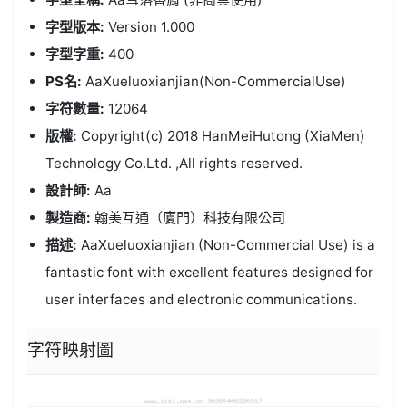
字型版本:
Version 1.000
字型字重:
400
PS名:
AaXueluoxianjian(Non-CommercialUse)
字符數量:
12064
版權:
Copyright(c) 2018 HanMeiHutong (XiaMen)
Technology Co.Ltd. ,All rights reserved.
設計師:
Aa
製造商:
翰美互通（廈門）科技有限公司
描述:
AaXueluoxianjian (Non-Commercial Use) is a
fantastic font with excellent features designed for
user interfaces and electronic communications.
字符映射圖