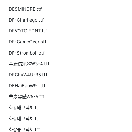
DESMINORE.ttf
DF-Charliego.ttf
DEVOTO FONT.ttf
DF-GameOver.otf
DF-Stromboli.otf
華康仿宋體W3-A.ttf
DFChuW4U-B5.ttf
DFHaiBaoW9L.ttf
華康黑體W5-A.ttf
화강태고딕체.ttf
화강태고딕체.ttf
화강중고딕체.ttf