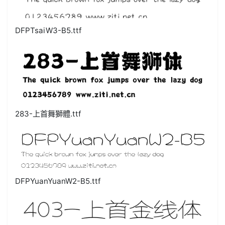
DFPTsaiW3-B5.ttf
283-上首舞獅體.ttf
DFPYuanYuanW2-B5.ttf