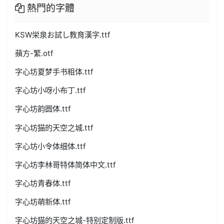
熱門的字體
KSW栄泉お試し教育漢字.ttf
蘋方-繁.otf
字心坊夏梦手书粗体.ttf
字心坊小呀小布丁.ttf
字心坊韵圆体.ttf
字心坊猫的天空之城.ttf
字心坊小令体细体.ttf
字心坊李林哥特体简体中文.ttf
字心坊青春体.ttf
字心坊萌新体.ttf
字心坊猫的天空之城-特别定制版.ttf