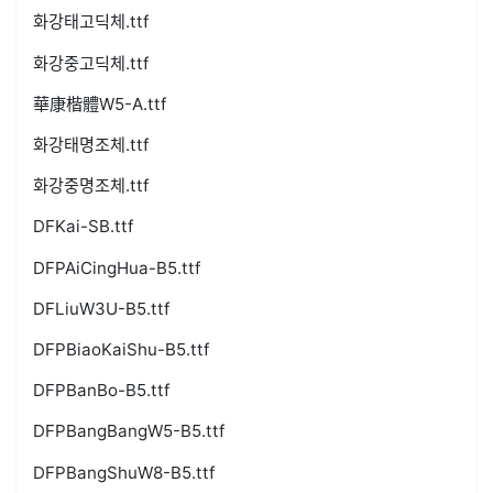
화강태고딕체.ttf
화강중고딕체.ttf
華康楷體W5-A.ttf
화강태명조체.ttf
화강중명조체.ttf
DFKai-SB.ttf
DFPAiCingHua-B5.ttf
DFLiuW3U-B5.ttf
DFPBiaoKaiShu-B5.ttf
DFPBanBo-B5.ttf
DFPBangBangW5-B5.ttf
DFPBangShuW8-B5.ttf