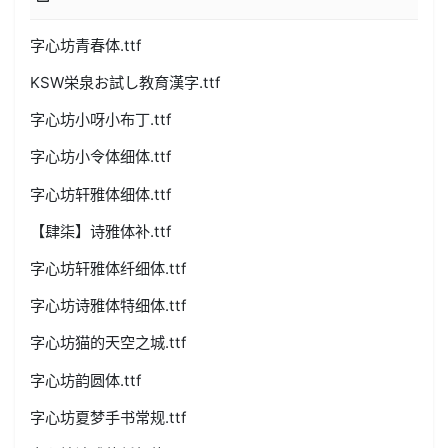
字心坊青春体.ttf
KSW栄泉お試し教育漢字.ttf
字心坊小呀小布丁.ttf
字心坊小令体细体.ttf
字心坊轩雅体细体.ttf
【肆柒】诗雅体补.ttf
字心坊轩雅体纤细体.ttf
字心坊诗雅体特细体.ttf
字心坊猫的天空之城.ttf
字心坊韵圆体.ttf
字心坊夏梦手书常规.ttf