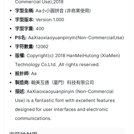
Commercial Use);2018
字型全稱:
Aa小小圓拼音 (非商業使用)
字型版本:
Version 1.000
字型字重:
400
PS名:
AaXiaoxiaoyuanpinyin(Non-CommercialUse)
字符數量:
12062
版權:
Copyright(c) 2018 HanMeiHutong (XiaMen)
Technology Co.Ltd. ,All rights reserved.
設計師:
Aa
製造商:
翰美互通（廈門）科技有限公司
描述:
AaXiaoxiaoyuanpinyin (Non-Commercial
Use) is a fantastic font with excellent features
designed for user interfaces and electronic
communications.