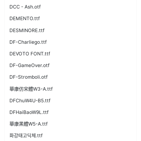
DCC - Ash.otf
DEMENTO.ttf
DESMINORE.ttf
DF-Charliego.ttf
DEVOTO FONT.ttf
DF-GameOver.otf
DF-Stromboli.otf
華康仿宋體W3-A.ttf
DFChuW4U-B5.ttf
DFHaiBaoW9L.ttf
華康黑體W5-A.ttf
화강태고딕체.ttf