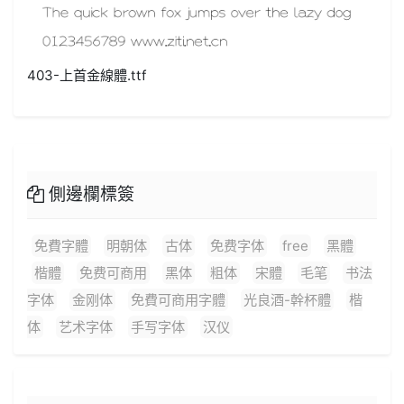
403-上首金線體.ttf
側邊欄標簽
免費字體
明朝体
古体
免费字体
free
黑體
楷體
免费可商用
黑体
粗体
宋體
毛笔
书法
字体
金刚体
免費可商用字體
光良酒-幹杯體
楷
体
艺术字体
手写字体
汉仪