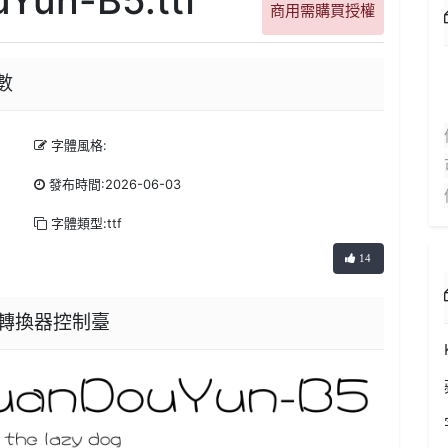
商用需購買授權
參數
字體風格:
發布時間:2026-06-03
字體類型:ttf
14
f字體轉換器控制臺