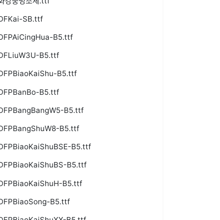
화강중명조체.ttf
DFKai-SB.ttf
DFPAiCingHua-B5.ttf
DFLiuW3U-B5.ttf
DFPBiaoKaiShu-B5.ttf
DFPBanBo-B5.ttf
DFPBangBangW5-B5.ttf
DFPBangShuW8-B5.ttf
DFPBiaoKaiShuBSE-B5.ttf
DFPBiaoKaiShuBS-B5.ttf
DFPBiaoKaiShuH-B5.ttf
DFPBiaoSong-B5.ttf
DFPBiaoKaiShuXX-B5.ttf