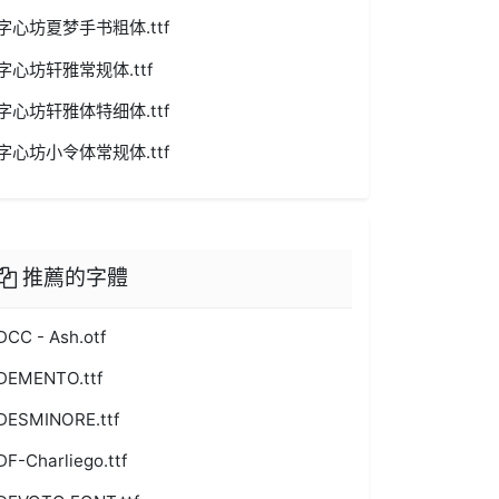
字心坊夏梦手书粗体.ttf
字心坊轩雅常规体.ttf
字心坊轩雅体特细体.ttf
字心坊小令体常规体.ttf
推薦的字體
DCC - Ash.otf
DEMENTO.ttf
DESMINORE.ttf
DF-Charliego.ttf