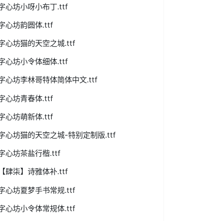
字心坊小呀小布丁.ttf
字心坊韵圆体.ttf
字心坊猫的天空之城.ttf
字心坊小令体细体.ttf
字心坊李林哥特体简体中文.ttf
字心坊青春体.ttf
字心坊萌新体.ttf
字心坊猫的天空之城-特别定制版.ttf
字心坊茶盐行楷.ttf
【肆柒】诗雅体补.ttf
字心坊夏梦手书常规.ttf
字心坊小令体常规体.ttf