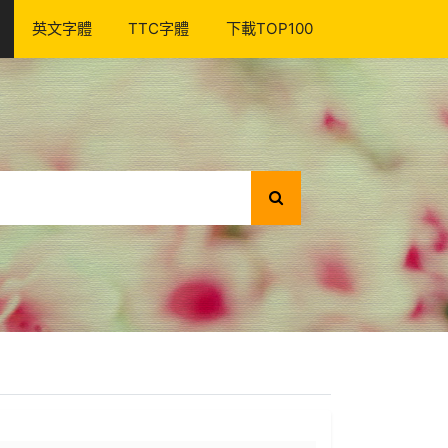
英文字體
TTC字體
下載TOP100