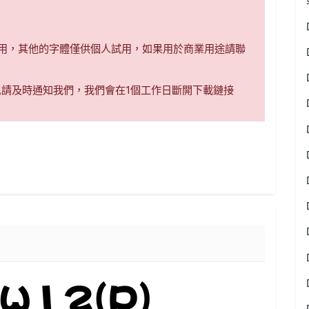
商用，其他的字體僅供個人試用，如果用於商業用途請聯
,請及時通知我們，我們會在1個工作日斷開下載鏈接