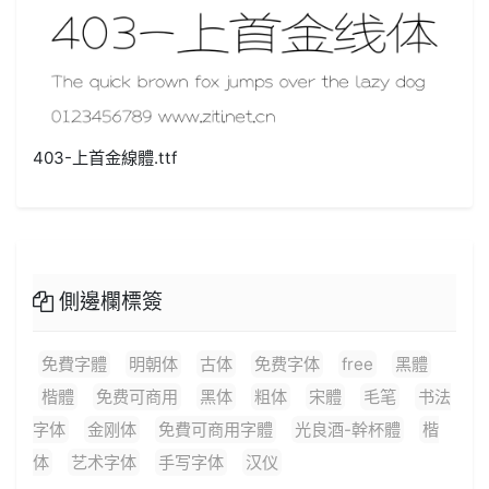
403-上首金線體.ttf
側邊欄標簽
免費字體
明朝体
古体
免费字体
free
黑體
楷體
免费可商用
黑体
粗体
宋體
毛笔
书法
字体
金刚体
免費可商用字體
光良酒-幹杯體
楷
体
艺术字体
手写字体
汉仪