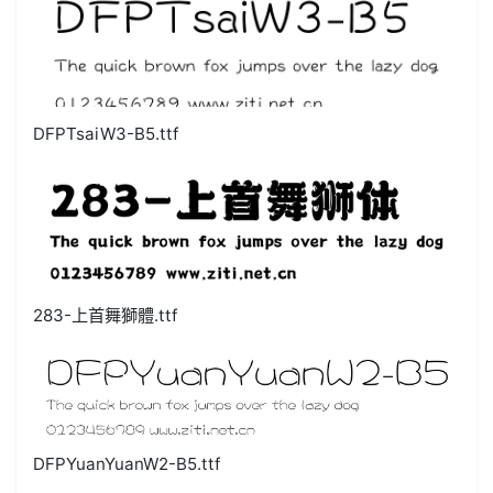
DFPTsaiW3-B5.ttf
283-上首舞獅體.ttf
DFPYuanYuanW2-B5.ttf