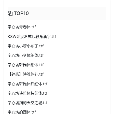
TOP10
字心坊青春体.ttf
KSW栄泉お試し教育漢字.ttf
字心坊小呀小布丁.ttf
字心坊小令体细体.ttf
字心坊轩雅体细体.ttf
【肆柒】诗雅体补.ttf
字心坊轩雅体纤细体.ttf
字心坊诗雅体特细体.ttf
字心坊猫的天空之城.ttf
字心坊韵圆体.ttf