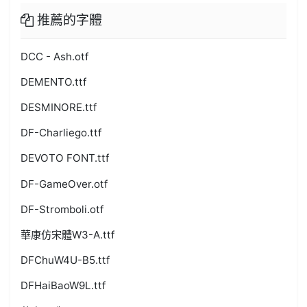
推薦的字體
DCC - Ash.otf
DEMENTO.ttf
DESMINORE.ttf
DF-Charliego.ttf
DEVOTO FONT.ttf
DF-GameOver.otf
DF-Stromboli.otf
華康仿宋體W3-A.ttf
DFChuW4U-B5.ttf
DFHaiBaoW9L.ttf