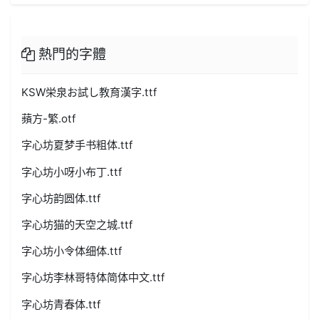
熱門的字體
KSW栄泉お試し教育漢字.ttf
蘋方-繁.otf
字心坊夏梦手书粗体.ttf
字心坊小呀小布丁.ttf
字心坊韵圆体.ttf
字心坊猫的天空之城.ttf
字心坊小令体细体.ttf
字心坊李林哥特体简体中文.ttf
字心坊青春体.ttf