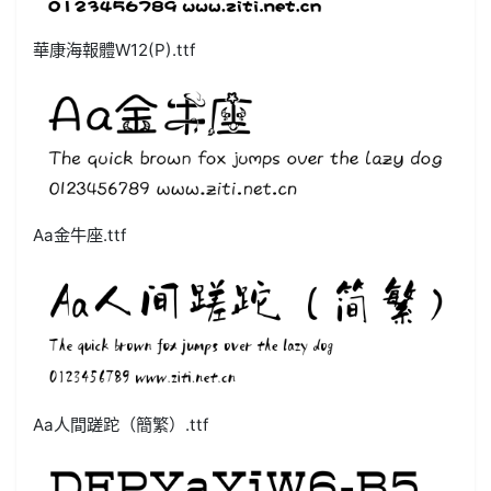
華康海報體W12(P).ttf
Aa金牛座.ttf
Aa人間蹉跎（簡繁）.ttf