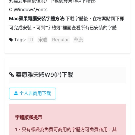
式需要解壓後復制）下載後拷貝到以下路徑:
C:\Windows\Fonts
Mac蘋果電腦安裝字體方法:
下載字體後，在檔案點兩下即
可完成安裝。可到"字體簿"裡面查看所有已安裝的字體
Tags:
ttf
宋體
Regular
華康
華康雅宋體W9(P)下載
个人非商用下载
字體版權提示
1、只有標識為免費可商用的字體方可免費商用，其