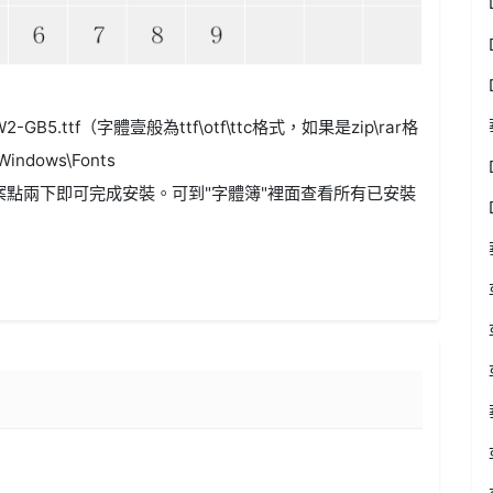
-GB5.ttf（字體壹般為ttf\otf\ttc格式，如果是zip\rar格
dows\Fonts
案點兩下即可完成安裝。可到"字體簿"裡面查看所有已安裝