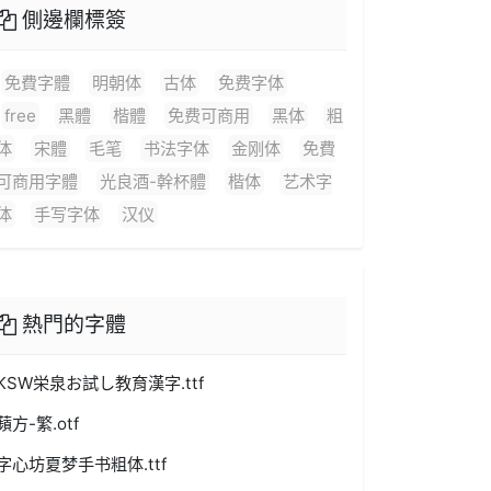
側邊欄標簽
免費字體
明朝体
古体
免费字体
free
黑體
楷體
免费可商用
黑体
粗
体
宋體
毛笔
书法字体
金刚体
免費
可商用字體
光良酒-幹杯體
楷体
艺术字
体
手写字体
汉仪
熱門的字體
KSW栄泉お試し教育漢字.ttf
蘋方-繁.otf
字心坊夏梦手书粗体.ttf