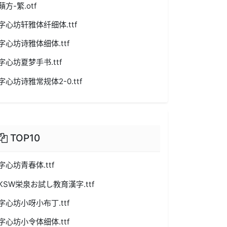
蘋方-繁.otf
字心坊轩雅体纤细体.ttf
字心坊诗雅体细体.ttf
字心坊夏梦手书.ttf
字心坊诗雅常规体2-0.ttf
TOP10
字心坊青春体.ttf
KSW栄泉お試し教育漢字.ttf
字心坊小呀小布丁.ttf
字心坊小令体细体.ttf