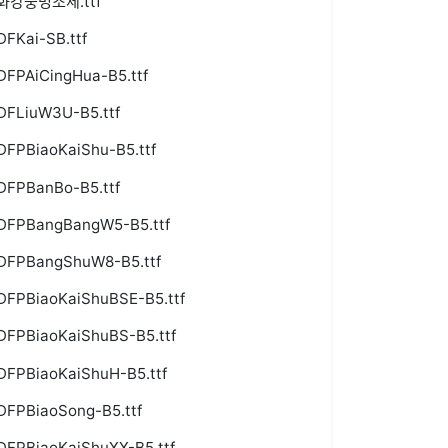
화강중명조체.ttf
DFKai-SB.ttf
DFPAiCingHua-B5.ttf
DFLiuW3U-B5.ttf
DFPBiaoKaiShu-B5.ttf
DFPBanBo-B5.ttf
DFPBangBangW5-B5.ttf
DFPBangShuW8-B5.ttf
DFPBiaoKaiShuBSE-B5.ttf
DFPBiaoKaiShuBS-B5.ttf
DFPBiaoKaiShuH-B5.ttf
DFPBiaoSong-B5.ttf
DFPBiaoKaiShuXX-B5.ttf