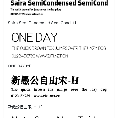
Saira SemiCondensed SemiCond.ttf
ONE DAY.ttf
新愚公自由宋-H.ttf