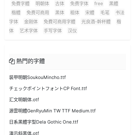
免費字體
明朝体
古体
免费字体
free
黑體
楷體
免费可商用
黑体
粗体
宋體
毛笔
书法
字体
金刚体
免費可商用字體
光良酒-幹杯體
楷
体
艺术字体
手写字体
汉仪
熱門的字體
装甲明朝SoukouMincho.ttf
チェックポイントフォントCP Font.ttf
汇文明朝体.otf
源雲明體GenRyuMin TW TTF Medium.ttf
日系黑體字型Dela Gothic One.ttf
演示斜黑体.otf