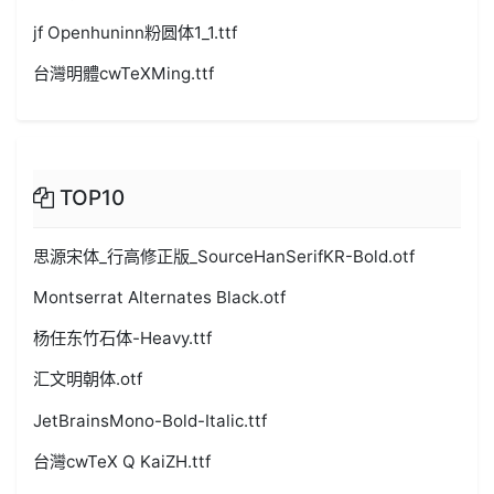
jf Openhuninn粉圆体1_1.ttf
台灣明體cwTeXMing.ttf
TOP10
思源宋体_行高修正版_SourceHanSerifKR-Bold.otf
Montserrat Alternates Black.otf
杨任东竹石体-Heavy.ttf
汇文明朝体.otf
JetBrainsMono-Bold-Italic.ttf
台灣cwTeX Q KaiZH.ttf