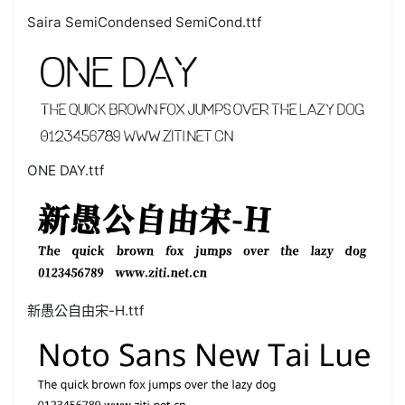
Saira SemiCondensed SemiCond.ttf
ONE DAY.ttf
新愚公自由宋-H.ttf