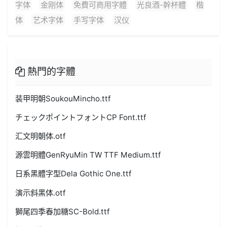
字体
金刚体
免費可商用字體
光良酒-幹杯體
楷
体
艺术字体
手写字体
汉仪
熱門的字體
装甲明朝SoukouMincho.ttf
チェックポイントフォントCP Font.ttf
汇文明朝体.otf
源雲明體GenRyuMin TW TTF Medium.ttf
日系黑體字型Dela Gothic One.ttf
演示斜黑体.otf
獅尾四季春加糖SC-Bold.ttf