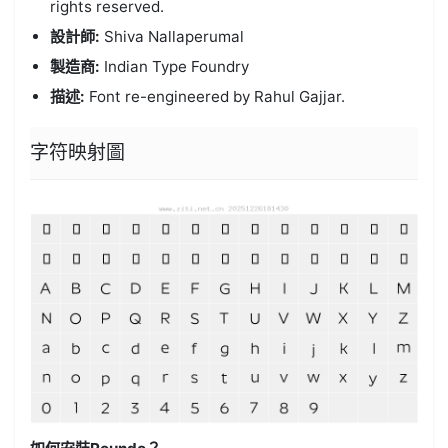
rights reserved.
設計師:
Shiva Nallaperumal
製造商:
Indian Type Foundry
描述:
Font re-engineered by Rahul Gajjar.
字符映射圖