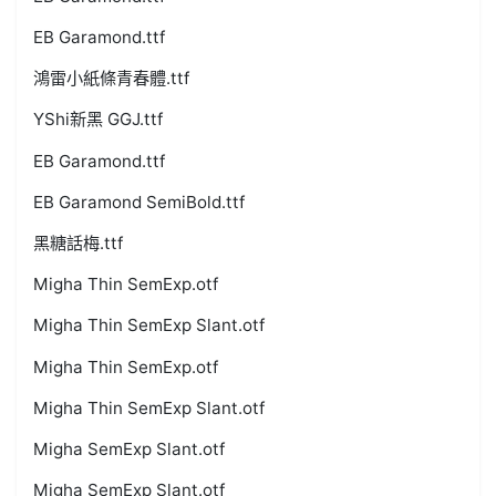
EB Garamond.ttf
鴻雷小紙條青春體.ttf
YShi新黑 GGJ.ttf
EB Garamond.ttf
EB Garamond SemiBold.ttf
黑糖話梅.ttf
Migha Thin SemExp.otf
Migha Thin SemExp Slant.otf
Migha Thin SemExp.otf
Migha Thin SemExp Slant.otf
Migha SemExp Slant.otf
Migha SemExp Slant.otf