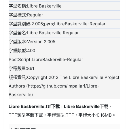
字型名稱:Libre Baskerville
字型樣式:Regular
字型識別碼:2.005;pyrs;LibreBaskerville-Regular
字型全名:Libre Baskerville Regular
字型版本:Version 2.005
字重類型:400
PostScript:LibreBaskerville-Regular
字符數量:861
版權資訊:Copyright 2012 The Libre Baskerville Project
Authors (https://github.com/impallari/Libre-
Baskerville)
Libre Baskerville.ttf
下載
，
Libre Baskerville
下載，
TTF類型
字體下載，字體類型:
TTF
，字體大小:0.16MB。