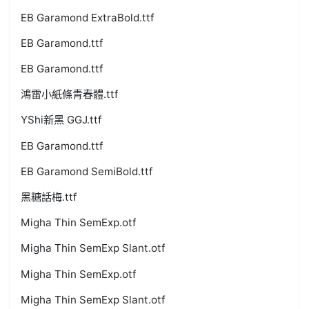
EB Garamond ExtraBold.ttf
EB Garamond.ttf
EB Garamond.ttf
鴻雷小紙條青春體.ttf
YShi新黑 GGJ.ttf
EB Garamond.ttf
EB Garamond SemiBold.ttf
黑糖話梅.ttf
Migha Thin SemExp.otf
Migha Thin SemExp Slant.otf
Migha Thin SemExp.otf
Migha Thin SemExp Slant.otf