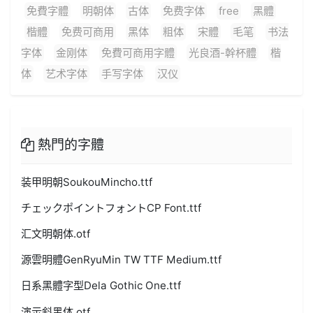
免費字體
明朝体
古体
免费字体
free
黑體
楷體
免费可商用
黑体
粗体
宋體
毛笔
书法
字体
金刚体
免費可商用字體
光良酒-幹杯體
楷
体
艺术字体
手写字体
汉仪
熱門的字體
装甲明朝SoukouMincho.ttf
チェックポイントフォントCP Font.ttf
汇文明朝体.otf
源雲明體GenRyuMin TW TTF Medium.ttf
日系黑體字型Dela Gothic One.ttf
演示斜黑体.otf