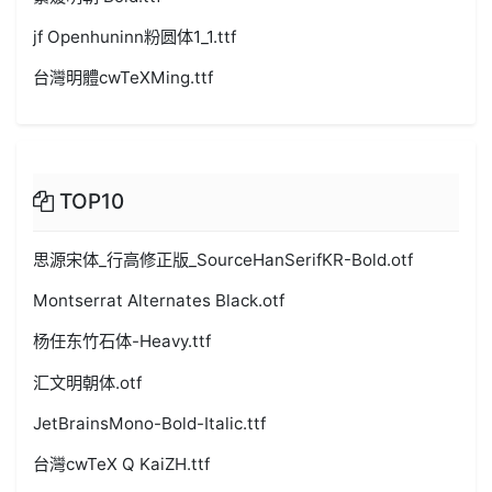
jf Openhuninn粉圆体1_1.ttf
台灣明體cwTeXMing.ttf
TOP10
思源宋体_行高修正版_SourceHanSerifKR-Bold.otf
Montserrat Alternates Black.otf
杨任东竹石体-Heavy.ttf
汇文明朝体.otf
JetBrainsMono-Bold-Italic.ttf
台灣cwTeX Q KaiZH.ttf