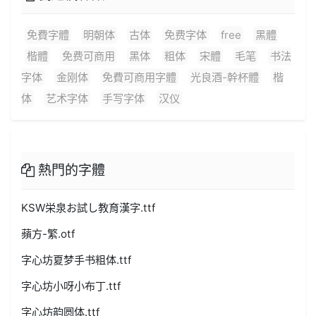
免費字體
明朝体
古体
免费字体
free
黑體
楷體
免费可商用
黑体
粗体
宋體
毛笔
书法
字体
金刚体
免費可商用字體
光良酒-幹杯體
楷
体
艺术字体
手写字体
汉仪
熱門的字體
KSW栄泉お試し教育漢字.ttf
蘋方-繁.otf
字心坊夏梦手书粗体.ttf
字心坊小呀小布丁.ttf
字心坊韵圆体.ttf