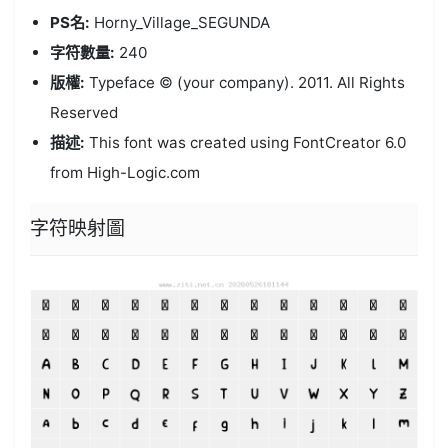
PS名:
Horny_Village_SEGUNDA
字符數量:
240
版權:
Typeface © (your company). 2011. All Rights
Reserved
描述:
This font was created using FontCreator 6.0
from High-Logic.com
字符映射圖