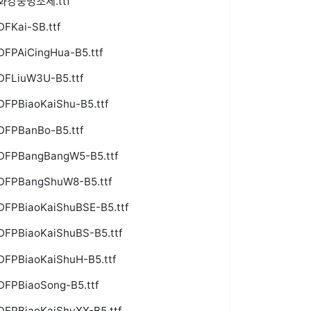
화강중명조체.ttf
DFKai-SB.ttf
DFPAiCingHua-B5.ttf
DFLiuW3U-B5.ttf
DFPBiaoKaiShu-B5.ttf
DFPBanBo-B5.ttf
DFPBangBangW5-B5.ttf
DFPBangShuW8-B5.ttf
DFPBiaoKaiShuBSE-B5.ttf
DFPBiaoKaiShuBS-B5.ttf
DFPBiaoKaiShuH-B5.ttf
DFPBiaoSong-B5.ttf
DFPBiaoKaiShuXX-B5.ttf