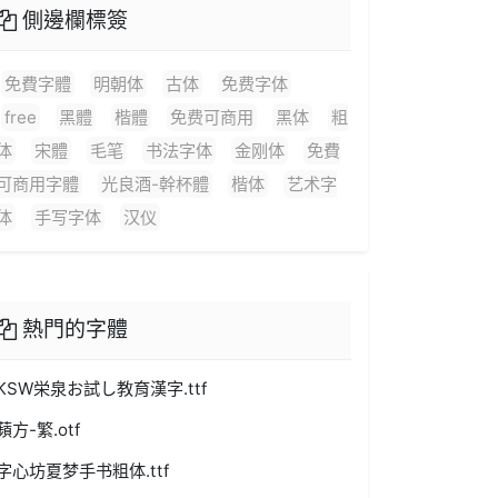
側邊欄標簽
免費字體
明朝体
古体
免费字体
free
黑體
楷體
免费可商用
黑体
粗
体
宋體
毛笔
书法字体
金刚体
免費
可商用字體
光良酒-幹杯體
楷体
艺术字
体
手写字体
汉仪
熱門的字體
KSW栄泉お試し教育漢字.ttf
蘋方-繁.otf
字心坊夏梦手书粗体.ttf