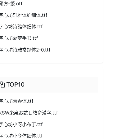
蘋方-繁.otf
字心坊轩雅体纤细体.ttf
字心坊诗雅体细体.ttf
字心坊夏梦手书.ttf
字心坊诗雅常规体2-0.ttf
TOP10
字心坊青春体.ttf
KSW栄泉お試し教育漢字.ttf
字心坊小呀小布丁.ttf
字心坊小令体细体.ttf