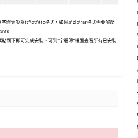
f（字體壹般為ttf\otf\ttc格式，如果是zip\rar格式需要解壓
nts
案點兩下即可完成安裝。可到"字體簿"裡面查看所有已安裝