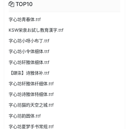
TOP10
字心坊青春体.ttf
KSW栄泉お試し教育漢字.ttf
字心坊小呀小布丁.ttf
字心坊小令体细体.ttf
字心坊轩雅体细体.ttf
【肆柒】诗雅体补.ttf
字心坊轩雅体纤细体.ttf
字心坊诗雅体特细体.ttf
字心坊猫的天空之城.ttf
字心坊韵圆体.ttf
字心坊夏梦手书常规.ttf