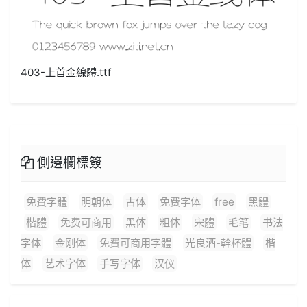
403-上首金線體.ttf
側邊欄標簽
免費字體
明朝体
古体
免费字体
free
黑體
楷體
免费可商用
黑体
粗体
宋體
毛笔
书法
字体
金刚体
免費可商用字體
光良酒-幹杯體
楷
体
艺术字体
手写字体
汉仪