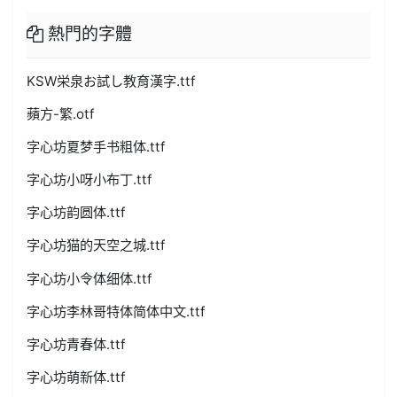
熱門的字體
KSW栄泉お試し教育漢字.ttf
蘋方-繁.otf
字心坊夏梦手书粗体.ttf
字心坊小呀小布丁.ttf
字心坊韵圆体.ttf
字心坊猫的天空之城.ttf
字心坊小令体细体.ttf
字心坊李林哥特体简体中文.ttf
字心坊青春体.ttf
字心坊萌新体.ttf