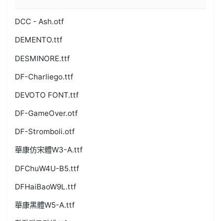
DCC - Ash.otf
DEMENTO.ttf
DESMINORE.ttf
DF-Charliego.ttf
DEVOTO FONT.ttf
DF-GameOver.otf
DF-Stromboli.otf
華康仿宋體W3-A.ttf
DFChuW4U-B5.ttf
DFHaiBaoW9L.ttf
華康黑體W5-A.ttf