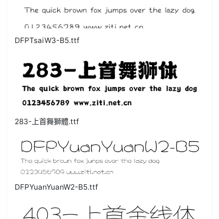
DFPTsaiW3-B5.ttf
283-上首舞獅體.ttf
DFPYuanYuanW2-B5.ttf